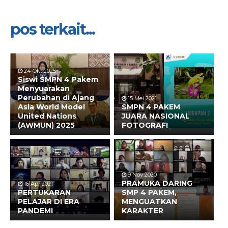
pos terkait...
24 Okt 2025
Siswi SMPN 4 Pakem
Menyuarakan
Perubahan di Ajang
15 Mei 2021
Asia World Model
SMPN 4 PAKEM
United Nations
JUARA NASIONAL
(AWMUN) 2025
FOTOGRAFI
9 Nov 2020
PRAMUKA DARING
16 Apr 2021
PERTUKARAN
SMP 4 PAKEM,
PELAJAR DI ERA
MENGUATKAN
PANDEMI
KARAKTER