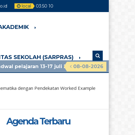
.id
local
03
:
50
11
 AKADEMIK
LITAS SEKOLAH (SARPRAS)
n 13-17 juli 2026 dan info lainnya, lihat pengumuma
08-08-2026
Matematika dengan Pendekatan Worked Example
Agenda Terbaru