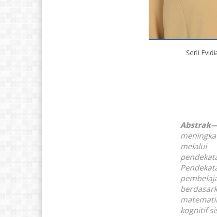
Serli Evidi
Abstrak
meningka
melalui
pendeka
Pendeka
pembela
berdasa
matemat
kognitif 