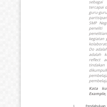
sebagai 
tercapai d
guru-guru
partisipa
SMP Nege
penelit
penelitia
kegiatan 
kolaborat
Do
adalah
adalah k
reflect
ada
tindakan
dikumpul
pembelaj
pembelaja
Kata ku
Example,
I. Pendahuluan