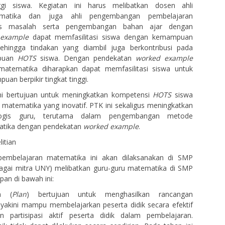
nggi siswa. Kegiatan ini harus melibatkan dosen ahli
ematika dan juga ahli pengembangan pembelajaran
is masalah serta pengembangan bahan ajar dengan
example
dapat memfasilitasi siswa dengan kemampuan
hingga tindakan yang diambil juga berkontribusi pada
mpuan
HOTS
siswa. Dengan pendekatan
worked example
atematika diharapkan dapat memfasilitasi siswa untuk
an berpikir tingkat tinggi.
i bertujuan untuk meningkatkan kompetensi
HOTS
siswa
 matematika yang inovatif. PTK ini sekaligus meningkatkan
gis guru, terutama dalam pengembangan metode
atika dengan pendekatan
worked example
.
tian
 pembelajaran matematika ini akan dilaksanakan di SMP
agai mitra UNY) melibatkan guru-guru matematika di SMP
pan di bawah ini:
n (
Plan
) bertujuan untuk menghasilkan rancangan
yakini mampu membelajarkan peserta didik secara efektif
 partisipasi aktif peserta didik dalam pembelajaran.