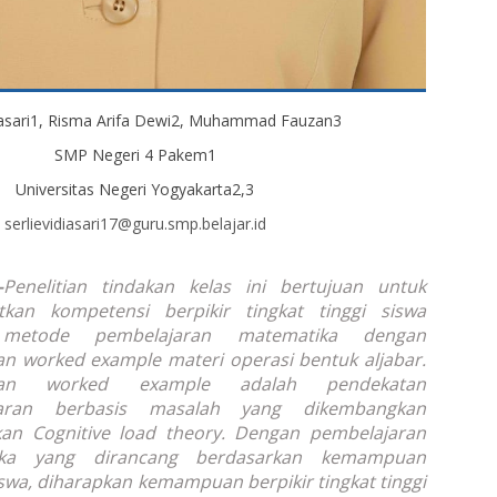
asari
1
, Risma Arifa Dewi
2
, Muhammad Fauzan
3
SMP Negeri 4 Pakem
1
Universitas Negeri Yogyakarta
2,3
serlievidiasari17@guru.smp.belajar.id
—
Penelitian tindakan kelas ini bertujuan untuk
tkan kompetensi berpikir tingkat tinggi siswa
 metode pembelajaran matematika dengan
tan
worked example
materi operasi bentuk aljabar.
tan worked example adalah pendekatan
jaran berbasis masalah yang dikembangkan
rkan
Cognitive load theory
. Dengan pembelajaran
ika yang dirancang berdasarkan kemampuan
siswa, diharapkan kemampuan berpikir tingkat tinggi