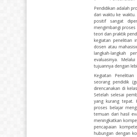
Pendidikan adalah pr
dari waktu ke waktu
positif sangat dip
mengimbangi proses 
teori dan praktik pend
kegiatan penelitian 
dosen atau mahasis
langkah-langkah p
evaluasinya. Melalu
tujuannya dengan lebi
Kegiatan Penelitia
seorang pendidik (
direncanakan di kela
Setelah selesai pemb
yang kurang tepat. 
proses belajar meng
temuan dari hasil ev
meningkatkan kompet
pencapaian kompeten
hubungan dengan kol