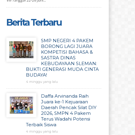
VIII Tanggal 22-26 Juni...
Berita Terbaru
SMP NEGERI 4 PAKEM
BORONG LAGI JUARA
KOMPETISI BAHASA &
SASTRA DINAS
KEBUDAYAAN SLEMAN:
BUKTI GENERASI MUDA CINTA
BUDAYA!
4 minggu yang lalu
Daffa Arvinanda Raih
Juara ke-1 Kejuaraan
Daerah Pencak Silat DIY
2026, SMPN 4 Pakem
Terus Wadahi Potensi
Terbaik Siswa
4 minggu yang lalu