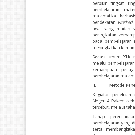
berpikir tingkat ti
pembelajaran mat
matematika berbas
pendekatan
worked 
awal yang rendah se
peningkatan kema
pada pembelajaran m
meningkatkan kemampu
Secara umum PTK in
melalui pembelajaran
kemampuan pedago
pembelajaran matem
II. Metode Peneli
Kegiatan penelitian
Negeri 4 Pakem (seb
tersebut, melalui taha
Tahap perencanaa
pembelajaran yang di
serta membangkitkan