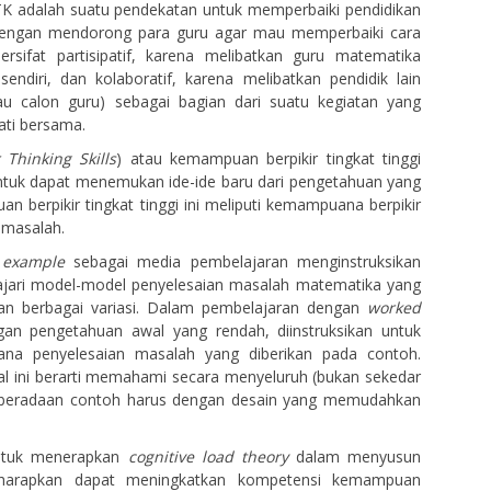
TK adalah suatu pendekatan untuk memperbaiki pendidikan
dengan mendorong para guru agar mau memperbaiki cara
rsifat partisipatif, karena melibatkan guru matematika
endiri, dan kolaboratif, karena melibatkan pendidik lain
tau calon guru) sebagai bagian dari suatu kegiatan yang
ati bersama.
Thinking Skills
) atau kemampuan berpikir tingkat tinggi
tuk dapat menemukan ide-ide baru dari pengetahuan yang
n berpikir tingkat tinggi ini meliputi kemampuana berpikir
 masalah.
 example
sebagai media pembelajaran menginstruksikan
jari model-model penyelesaian masalah matematika yang
gan berbagai variasi. Dalam pembelajaran dengan
worked
gan pengetahuan awal yang rendah, diinstruksikan untuk
ana penyelesaian masalah yang diberikan pada contoh.
l ini berarti memahami secara menyeluruh (bukan sekedar
eberadaan contoh harus dengan desain yang memudahkan
ntuk menerapkan
cognitive load theory
dalam menyusun
harapkan dapat meningkatkan kompetensi kemampuan