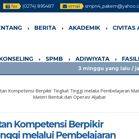
fax
(0274) 895487
email
smpn4_pakem@yahoo.co
ENTANG
BERITA
AKADEMIK
CIVITAS
-KONSELING
SPMB
ADIWIYATA
FASI
3 minggu yang lalu
/ jadwal pelajara
tan Kompetensi Berpikir Tingkat Tinggi melalui Pembelajaran 
Materi Bentuk dan Operasi Aljabar
an Kompetensi Berpikir
inggi melalui Pembelajaran