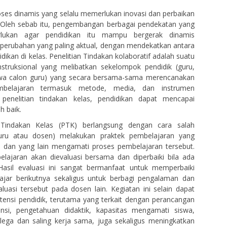
oses dinamis yang selalu memerlukan inovasi dan perbaikan
. Oleh sebab itu, pengembangan berbagai pendekatan yang
erlukan agar pendidikan itu mampu bergerak dinamis
perubahan yang paling aktual, dengan mendekatkan antara
idikan di kelas. Penelitian Tindakan kolaboratif adalah suatu
instruksional yang melibatkan sekelompok pendidik (guru,
wa calon guru) yang secara bersama-sama merencanakan
embelajaran termasuk metode, media, dan instrumen
i penelitian tindakan kelas, pendidikan dapat mencapai
h baik.
n Tindakan Kelas (PTK) berlangsung dengan cara salah
guru atau dosen) melakukan praktek pembelajaran yang
s dan yang lain mengamati proses pembelajaran tersebut.
elajaran akan dievaluasi bersama dan diperbaiki bila ada
Hasil evaluasi ini sangat bermanfaat untuk memperbaiki
ajar berikutnya sekaligus untuk berbagi pengalaman dan
aluasi tersebut pada dosen lain. Kegiatan ini selain dapat
ensi pendidik, terutama yang terkait dengan perancangan
si, pengetahuan didaktik, kapasitas mengamati siswa,
ega dan saling kerja sama, juga sekaligus meningkatkan