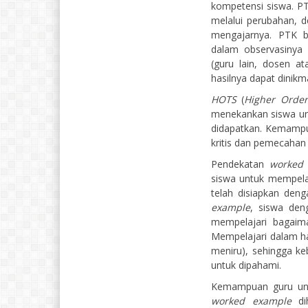
kompetensi siswa. P
melalui perubahan, 
mengajarnya. PTK be
dalam observasinya s
(guru lain, dosen a
hasilnya dapat dinikm
HOTS
(
Higher Order 
menekankan siswa un
didapatkan. Kemampua
kritis dan pemecahan
Pendekatan
worked
siswa untuk mempela
telah disiapkan den
example
, siswa den
mempelajari bagaim
Mempelajari dalam ha
meniru), sehingga k
untuk dipahami.
Kemampuan guru u
worked example
di