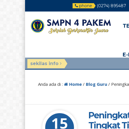
phone
(0274) 895487
T
E
sekilas info
Anda ada di :
Home
/
Blog Guru
/
Peningka
Peningkat
15
Tingkat T