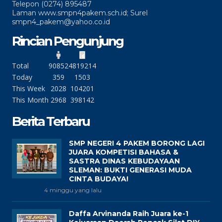
Telepon (0274) 895487
Laman www.smpn4pakem.sch.id; Surel
smpn4_pakem@yahoo.co.id
Rincian Pengunjung
Total
90852
4819214
Today
359
1503
This Week
2028
104201
This Month
2968
398142
Berita Terbaru
SMP NEGERI 4 PAKEM BORONG LAGI
JUARA KOMPETISI BAHASA &
SASTRA DINAS KEBUDAYAAN
SLEMAN: BUKTI GENERASI MUDA
CINTA BUDAYA!
4 minggu yang lalu
Daffa Arvinanda Raih Juara ke-1