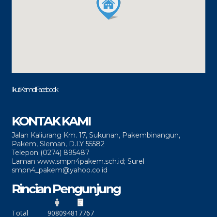
Ikuti Kami di Facebook
KONTAK KAMI
Jalan Kaliurang Km. 17, Sukunan, Pakembinangun,
Pakem, Sleman, D.I.Y 55582
Telepon (0274) 895487
Laman www.smpn4pakem.sch.id; Surel
smpn4_pakem@yahoo.co.id
Rincian Pengunjung
Total
90809
4817767