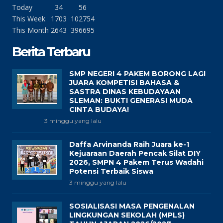
Today
34
56
This Week
1703
102754
This Month
2643
396695
Berita Terbaru
SMP NEGERI 4 PAKEM BORONG LAGI
JUARA KOMPETISI BAHASA &
SASTRA DINAS KEBUDAYAAN
SLEMAN: BUKTI GENERASI MUDA
CINTA BUDAYA!
3 minggu yang lalu
Daffa Arvinanda Raih Juara ke-1
Kejuaraan Daerah Pencak Silat DIY
2026, SMPN 4 Pakem Terus Wadahi
Potensi Terbaik Siswa
3 minggu yang lalu
SOSIALISASI MASA PENGENALAN
LINGKUNGAN SEKOLAH (MPLS)