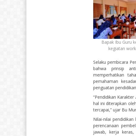
Bapak Ibu Guru k
kegiatan wor
Selaku pembicara Pe
bahwa prinsip ant
memperhatikan tah
pemahaman kesadara
penguatan pendidikan
“Pendidikan Karakter
hal ini diterapkan ol
tercapai,” ujar Bu Mur
Nilai-nilai pendidika
perencanaan pembelaj
jawab, kerja keras,