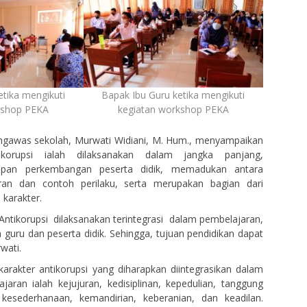
etika mengikuti
Bapak Ibu Guru ketika mengikuti
kshop PEKA
kegiatan workshop PEKA
ngawas sekolah, Murwati Widiani, M. Hum., menyampaikan
ikorupsi ialah dilaksanakan dalam jangka panjang,
apan perkembangan peserta didik, memadukan antara
n dan contoh perilaku, serta merupakan bagian dari
 karakter.
 Antikorupsi dilaksanakan terintegrasi dalam pembelajaran,
eh guru dan peserta didik. Sehingga, tujuan pendidikan dapat
wati.
n karakter antikorupsi yang diharapkan diintegrasikan dalam
aran ialah kejujuran, kedisiplinan, kepedulian, tanggung
 kesederhanaan, kemandirian, keberanian, dan keadilan.