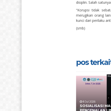
disiplin. Salah satuny
“Korupsi tidak seba
merugikan orang lain
kunci dari perilaku a
(smb)
pos terkait
8 Jul 2026
SOSIALISASI M
PENGENALAN L