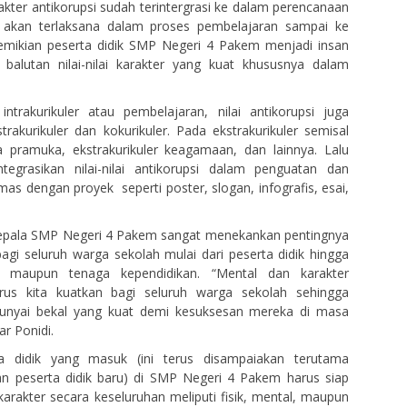
akter antikorupsi sudah terintergrasi ke dalam perencanaan
 akan terlaksana dalam proses pembelajaran sampai ke
emikian peserta didik SMP Negeri 4 Pakem menjadi insan
alutan nilai-nilai karakter yang kuat khususnya dalam
ntrakurikuler atau pembelajaran, nilai antikorupsi juga
rakurikuler dan kokurikuler. Pada ekstrakurikuler semisal
da pramuka, ekstrakurikuler keagamaan, dan lainnya. Lalu
ntegrasikan nilai-nilai antikorupsi dalam penguatan dan
as dengan proyek seperti poster, slogan, infografis, esai,
 kepala SMP Negeri 4 Pakem sangat menekankan pentingnya
bagi seluruh warga sekolah mulai dari peserta didik hingga
k maupun tenaga kependidikan. “Mental dan karakter
erus kita kuatkan bagi seluruh warga sekolah sehingga
unyai bekal yang kuat demi kesuksesan mereka di masa
ar Ponidi.
ta didik yang masuk (ini terus disampaiakan terutama
n peserta didik baru) di SMP Negeri 4 Pakem harus siap
rakter secara keseluruhan meliputi fisik, mental, maupun