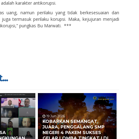
a adalah karakter antikorupsi.
tas uang, namun perilaku yang tidak berkesesuaian dan
 juga termasuk perilaku korupsi. Maka, kejujuran menjadi
ntikorupsi,” pungkas Bu Marwati. ***
...
19 Jun 2026
KOBARKAN SEMANGAT
JUARA, PENGGALANG SMP
ASA
NEGERI 4 PAKEM SUKSES
INGKUNGAN
GELAR LOMBA TINGKAT I DI