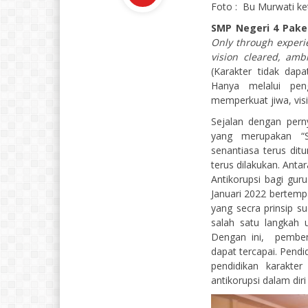
Foto : Bu Murwati ke
SMP Negeri 4 Pak
Only through experie
vision cleared, amb
(Karakter tidak da
Hanya melalui pen
memperkuat jiwa, visi
Sejalan dengan pern
yang merupakan “Se
senantiasa terus di
terus dilakukan. Anta
Antikorupsi bagi gur
Januari 2022 bertemp
yang secra prinsip 
salah satu langkah 
Dengan ini, pembent
dapat tercapai. Pendi
pendidikan karakte
antikorupsi dalam diri 