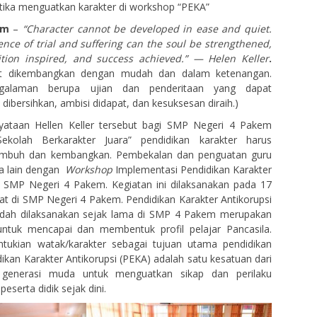
tika menguatkan karakter di workshop “PEKA”
em
–
“Character cannot be developed in ease and quiet.
nce of trial and suffering can the soul be strengthened,
ition inspired, and success achieved.” — Helen Keller
.
pat dikembangkan dengan mudah dan dalam ketenangan.
galaman berupa ujian dan penderitaan yang dapat
 dibersihkan, ambisi didapat, dan kesuksesan diraih.)
yataan Hellen Keller tersebut bagi SMP Negeri 4 Pakem
kolah Berkarakter Juara” pendidikan karakter harus
tumbuh dan kembangkan. Pembekalan dan penguatan guru
ra lain dengan
Workshop
Implementasi Pendidikan Karakter
u SMP Negeri 4 Pakem. Kegiatan ini dilaksanakan pada 17
at di SMP Negeri 4 Pakem. Pendidikan Karakter Antikorupsi
sudah dilaksanakan sejak lama di SMP 4 Pakem merupakan
untuk mencapai dan membentuk profil pelajar Pancasila.
ukian watak/karakter sebagai tujuan utama pendidikan
dikan Karakter Antikorupsi (PEKA) adalah satu kesatuan dari
r generasi muda untuk menguatkan sikap dan perilaku
peserta didik sejak dini.