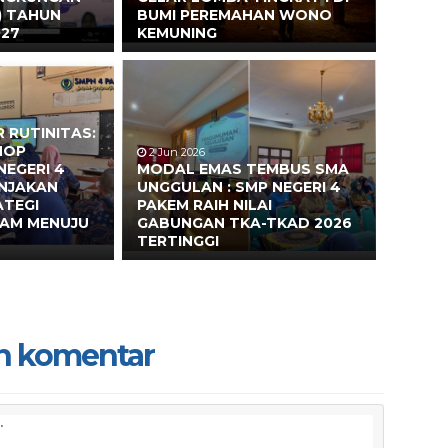
) TAHUN
BUMI PEREMAHAN WONO
027
KEMUNING
 RUTINITAS:
HOP
2 Jun 2026
NEGERI 4
MODAL EMAS TEMBUS SMA
ONJAKAN
UNGGULAN : SMP NEGERI 4
ATEGI
PAKEM RAIH NILAI
EAM MENUJU
GABUNGAN TKA-TKAD 2026
TERTINGGI
n komentar