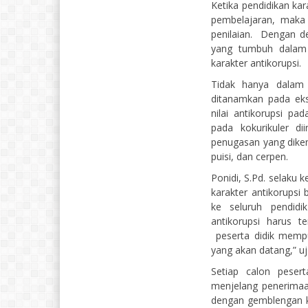
Ketika pendidikan kar
pembelajaran, maka
penilaian. Dengan d
yang tumbuh dalam b
karakter antikorupsi.
Tidak hanya dalam i
ditanamkan pada ekst
nilai antikorupsi pa
pada kokurikuler dii
penugasan yang dikem
puisi, dan cerpen.
Ponidi, S.Pd. selaku
karakter antikorupsi 
ke seluruh pendidi
antikorupsi harus t
peserta didik memp
yang akan datang,” uj
Setiap calon peser
menjelang penerimaa
dengan gemblengan ka