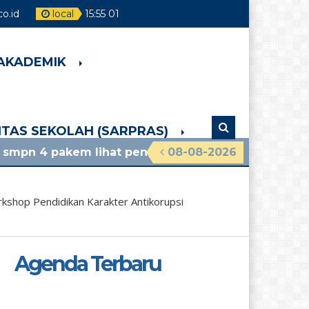
o.id
local
15
:
55
03
 AKADEMIK
LITAS SEKOLAH (SARPRAS)
 lihat pengumuman terbaru
08-08-2026
kshop Pendidikan Karakter Antikorupsi
Agenda Terbaru