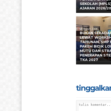
SEKOLAH (MPLS
AJARAN 2026/2
17 Jun 2026
BUKAN SEKADAR
LEWAT WORKS
TAHUNAN, SMP 
PAKEM BIDIK L
MUTU DAN STR
PENERAPAN ST
TKA 2027
tinggalka