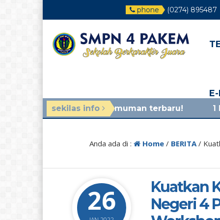
phone
(0274) 895487
T
E
hat di pengumuman terbaru!
sekilas info
1 bulan yang lalu
/
Anda ada di :
Home
/
BERITA
/
Kuat
Kuatkan K
26
Negeri 4
JAN 2022