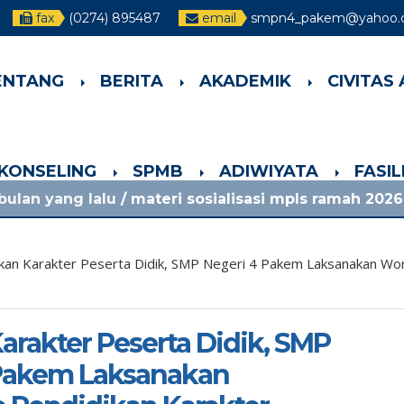
fax
(0274) 895487
email
smpn4_pakem@yahoo.c
ENTANG
BERITA
AKADEMIK
CIVITAS
-KONSELING
SPMB
ADIWIYATA
FASI
 materi sosialisasi mpls ramah 2026 smpn 4 pakem
kan Karakter Peserta Didik, SMP Negeri 4 Pakem Laksanakan Wor
arakter Peserta Didik, SMP
 Pakem Laksanakan