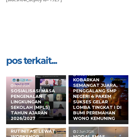
pos terkait...
19 Jun 2026
KOBARKAN
SEMANGAT JUARA,
8 Jul 2026
SOSIALISASI MASA
PENGGALANG SMP
PENGENALAN
NEGERI 4 PAKEM
LINGKUNGAN
SUKSES GELAR
SEKOLAH (MPLS)
LOMBA TINGKAT I DI
TAHUN AJARAN
BUMI PEREMAHAN
2026/2027
WONO KEMUNING
17 Jun 2026
BUKAN SEKADAR
RUTINITAS: LEWAT
2 Jun 2026
WORKSHOP
MODAL EMAS