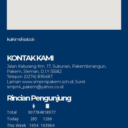
Ikuti Kami di Facebook
KONTAK KAMI
Jalan Kaliurang Km. 17, Sukunan, Pakembinangun,
Pakem, Sleman, D.I.Y 55582
Telepon (0274) 895487
Laman www.smpn4pakem.sch.id; Surel
smpn4_pakem@yahoo.co.id
Rincian Pengunjung
Total
90778
4818977
Today
285
1266
This Week
1954
103964