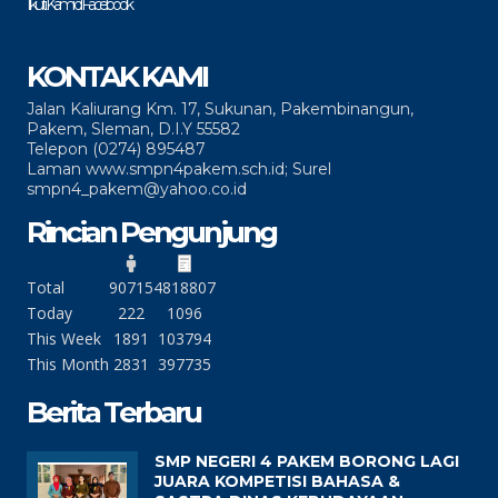
Ikuti Kami di Facebook
KONTAK KAMI
Jalan Kaliurang Km. 17, Sukunan, Pakembinangun,
Pakem, Sleman, D.I.Y 55582
Telepon (0274) 895487
Laman www.smpn4pakem.sch.id; Surel
smpn4_pakem@yahoo.co.id
Rincian Pengunjung
Total
90715
4818807
Today
222
1096
This Week
1891
103794
This Month
2831
397735
Berita Terbaru
SMP NEGERI 4 PAKEM BORONG LAGI
JUARA KOMPETISI BAHASA &