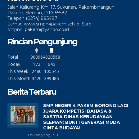
Jalan Kaliurang Km. 17, Sukunan, Pakembinangun,
Pakem, Sleman, D.I.Y 55582
Telepon (0274) 895487
Laman www.smpn4pakem.sch.id; Surel
smpn4_pakem@yahoo.co.id
Rincian Pengunjung
Total
90896
4820558
Today
173
645
This Week
2480
105545
This Month
3420
399486
Berita Terbaru
SMP NEGERI 4 PAKEM BORONG LAGI
JUARA KOMPETISI BAHASA &
SASTRA DINAS KEBUDAYAAN
SLEMAN: BUKTI GENERASI MUDA
CINTA BUDAYA!
1 bulan yang lalu