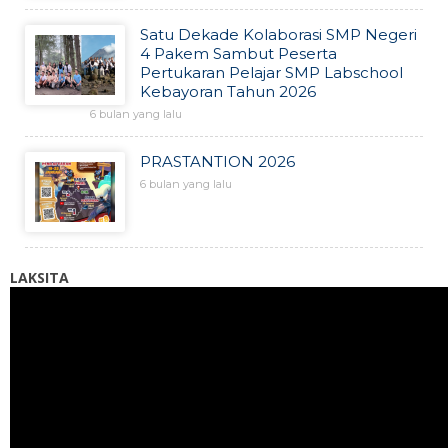
Satu Dekade Kolaborasi SMP Negeri
4 Pakem Sambut Peserta
Pertukaran Pelajar SMP Labschool
Kebayoran Tahun 2026
6 bulan yang lalu
PRASTANTION 2026
6 bulan yang lalu
LAKSITA