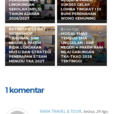
PENGENALAN
NEGERI 4 PAKEM
LINGKUNGAN
SUKSES GELAR
SEKOLAH (MPLS)
LOMBA TINGKAT I DI
TAHUN AJARAN
BUMI PEREMAHAN
2026/2027
WONO KEMUNING
17 Jun 2026
BUKAN SEKADAR
RUTINITAS: LEWAT
2 Jun 2026
WORKSHOP
MODAL EMAS
TAHUNAN, SMP
TEMBUS SMA
NEGERI 4 PAKEM
UNGGULAN : SMP
BIDIK LONJAKAN
NEGERI 4 PAKEM RAIH
MUTU DAN STRATEGI
NILAI GABUNGAN
PENERAPAN STEAM
TKA-TKAD 2026
MENUJU TKA 2027
TERTINGGI
1 komentar
,
Selasa, 29 Agu
RARA TRAVEL & TOUR