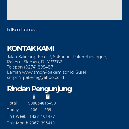
Ikuti Kami di Facebook
KONTAK KAMI
Jalan Kaliurang Km. 17, Sukunan, Pakembinangun,
Pakem, Sleman, D.I.Y 55582
Telepon (0274) 895487
Laman www.smpn4pakem.sch.id; Surel
smpn4_pakem@yahoo.co.id
Rincian Pengunjung
Total
90885
4816490
Today
106
559
This Week
1427
101477
This Month
2367
395418