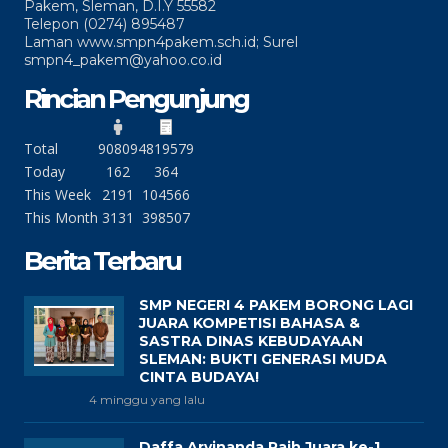
Pakem, Sleman, D.I.Y 55582
Telepon (0274) 895487
Laman www.smpn4pakem.sch.id; Surel
smpn4_pakem@yahoo.co.id
Rincian Pengunjung
Total
90809
4819579
Today
162
364
This Week
2191
104566
This Month
3131
398507
Berita Terbaru
SMP NEGERI 4 PAKEM BORONG LAGI
JUARA KOMPETISI BAHASA &
SASTRA DINAS KEBUDAYAAN
SLEMAN: BUKTI GENERASI MUDA
CINTA BUDAYA!
4 minggu yang lalu
Daffa Arvinanda Raih Juara ke-1