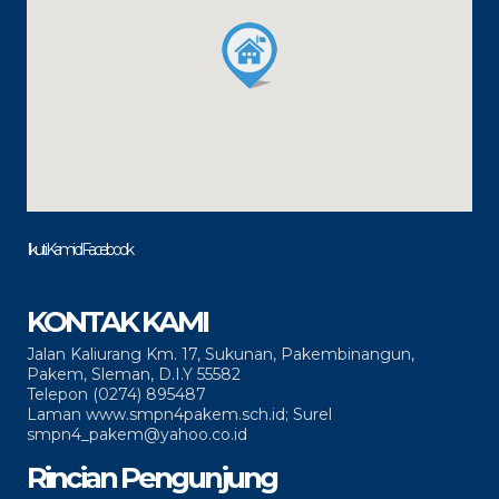
Ikuti Kami di Facebook
KONTAK KAMI
Jalan Kaliurang Km. 17, Sukunan, Pakembinangun,
Pakem, Sleman, D.I.Y 55582
Telepon (0274) 895487
Laman www.smpn4pakem.sch.id; Surel
smpn4_pakem@yahoo.co.id
Rincian Pengunjung