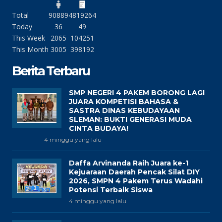
Total
90889
4819264
Today
36
49
This Week
2065
104251
This Month
3005
398192
Berita Terbaru
SMP NEGERI 4 PAKEM BORONG LAGI
JUARA KOMPETISI BAHASA &
SASTRA DINAS KEBUDAYAAN
SLEMAN: BUKTI GENERASI MUDA
CINTA BUDAYA!
4 minggu yang lalu
Daffa Arvinanda Raih Juara ke-1
Kejuaraan Daerah Pencak Silat DIY
2026, SMPN 4 Pakem Terus Wadahi
Potensi Terbaik Siswa
4 minggu yang lalu