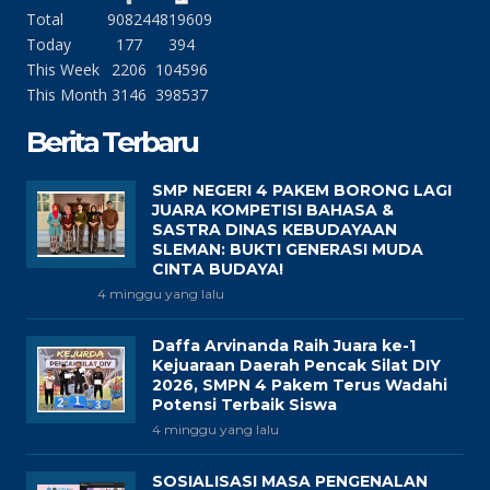
Total
90824
4819609
Today
177
394
This Week
2206
104596
This Month
3146
398537
Berita Terbaru
SMP NEGERI 4 PAKEM BORONG LAGI
JUARA KOMPETISI BAHASA &
SASTRA DINAS KEBUDAYAAN
SLEMAN: BUKTI GENERASI MUDA
CINTA BUDAYA!
4 minggu yang lalu
Daffa Arvinanda Raih Juara ke-1
Kejuaraan Daerah Pencak Silat DIY
2026, SMPN 4 Pakem Terus Wadahi
Potensi Terbaik Siswa
4 minggu yang lalu
SOSIALISASI MASA PENGENALAN