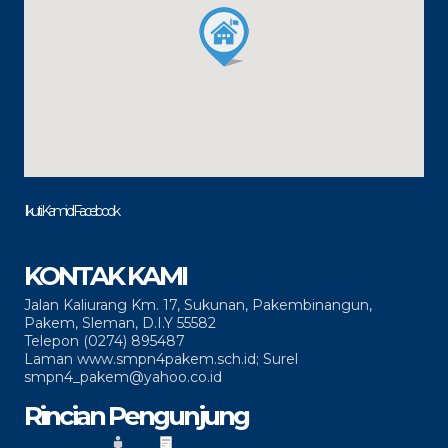
Ikuti Kami di Facebook
KONTAK KAMI
Jalan Kaliurang Km. 17, Sukunan, Pakembinangun,
Pakem, Sleman, D.I.Y 55582
Telepon (0274) 895487
Laman www.smpn4pakem.sch.id; Surel
smpn4_pakem@yahoo.co.id
Rincian Pengunjung