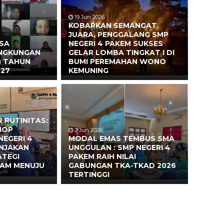
19 Jun 2026
KOBARKAN SEMANGAT
JUARA, PENGGALANG SMP
ASA
NEGERI 4 PAKEM SUKSES
INGKUNGAN
GELAR LOMBA TINGKAT I DI
) TAHUN
BUMI PEREMAHAN WONO
027
KEMUNING
 RUTINITAS:
HOP
2 Jun 2026
NEGERI 4
MODAL EMAS TEMBUS SMA
ONJAKAN
UNGGULAN : SMP NEGERI 4
ATEGI
PAKEM RAIH NILAI
EAM MENUJU
GABUNGAN TKA-TKAD 2026
TERTINGGI