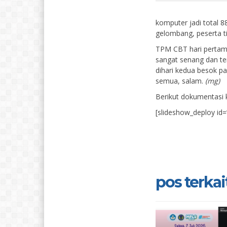
komputer jadi total 
gelombang, peserta t
TPM CBT hari pertama
sangat senang dan te
dihari kedua besok pa
semua, salam.
(mg)
Berikut dokumentasi 
[slideshow_deploy id=
pos terkait