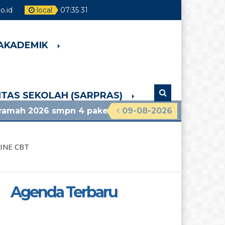
.id
local
07
:
35
33
 AKADEMIK
LITAS SEKOLAH (SARPRAS)
smpn 4 pakem lihat pengumuman terbaru
09-08-2026
INE CBT
Agenda Terbaru