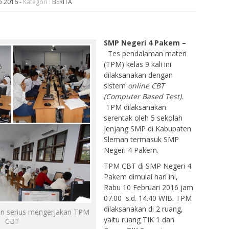
b 2016
-
Kategori :
BERITA
SMP Negeri 4 Pakem –
Tes pendalaman materi
(TPM) kelas 9 kali ini
dilaksanakan dengan
sistem
online CBT
(Computer Based Test)
.
TPM dilaksanakan
serentak oleh 5 sekolah
jenjang SMP di Kabupaten
Sleman termasuk SMP
Negeri 4 Pakem.
TPM CBT di SMP Negeri 4
Pakem dimulai hari ini,
Rabu 10 Februari 2016 jam
07.00 s.d. 14.40 WIB. TPM
dilaksanakan di 2 ruang,
dan serius mengerjakan TPM
yaitu ruang TIK 1 dan
CBT