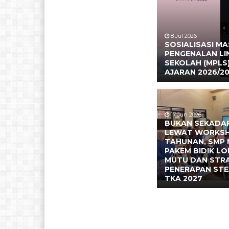
8 Jul 2026
SOSIALISASI M
PENGENALAN L
SEKOLAH (MPLS
AJARAN 2026/2
17 Jun 2026
BUKAN SEKADAR
LEWAT WORKS
TAHUNAN, SMP 
PAKEM BIDIK L
MUTU DAN STR
PENERAPAN ST
TKA 2027