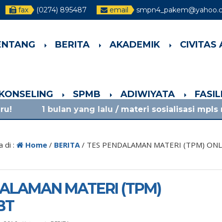
fax
(0274) 895487
email
smpn4_pakem@yahoo.co
ENTANG
BERITA
AKADEMIK
CIVITAS
-KONSELING
SPMB
ADIWIYATA
FASI
an yang lalu
/ materi sosialisasi mpls ramah 2026 
 di :
Home
/
BERITA
/
TES PENDALAMAN MATERI (TPM) ONL
ALAMAN MATERI (TPM)
BT