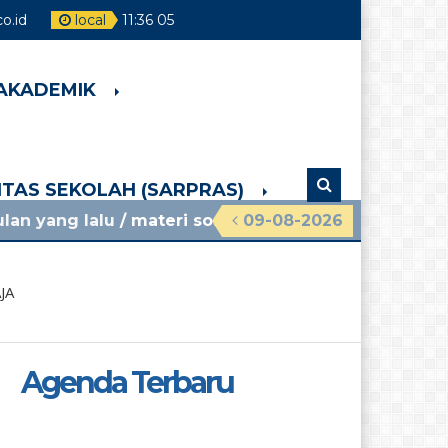
o.id
local
11
:
36
06
 AKADEMIK
LITAS SEKOLAH (SARPRAS)
/ materi sosialisasi mpls ramah 2026 smpn 4 pake
09-08-2026
JA
Agenda Terbaru