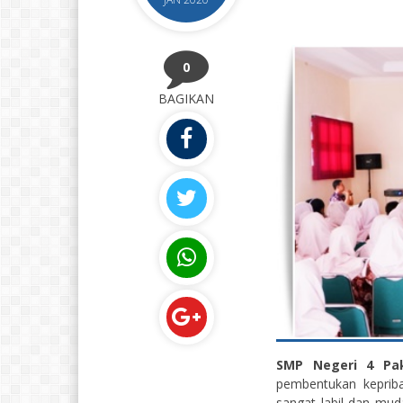
0
BAGIKAN
SMP Negeri 4 Pa
pembentukan keprib
sangat labil dan mud