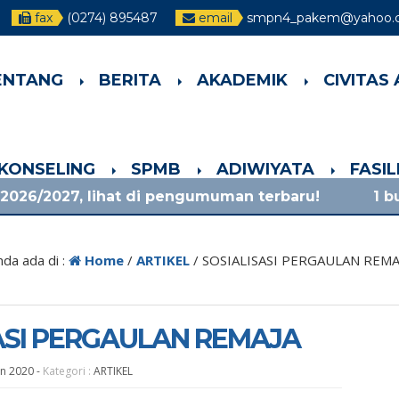
fax
(0274) 895487
email
smpn4_pakem@yahoo.c
ENTANG
BERITA
AKADEMIK
CIVITAS
-KONSELING
SPMB
ADIWIYATA
FASI
ihat di pengumuman terbaru!
1 bulan yang lalu
nda ada di :
Home
/
ARTIKEL
/
SOSIALISASI PERGAULAN REMA
ASI PERGAULAN REMAJA
an 2020
-
Kategori :
ARTIKEL