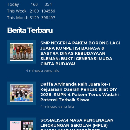
Today
160
354
This Week
2189
104556
This Month
3129
398497
Berita Terbaru
SMP NEGERI 4 PAKEM BORONG LAGI
JUARA KOMPETISI BAHASA &
SASTRA DINAS KEBUDAYAAN
SLEMAN: BUKTI GENERASI MUDA
CINTA BUDAYA!
4 minggu yang lalu
Daffa Arvinanda Raih Juara ke-1
Kejuaraan Daerah Pencak Silat DIY
2026, SMPN 4 Pakem Terus Wadahi
Potensi Terbaik Siswa
4 minggu yang lalu
SOSIALISASI MASA PENGENALAN
LINGKUNGAN SEKOLAH (MPLS)