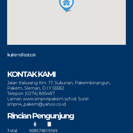
Ikuti Kami di Facebook
KONTAK KAMI
Jalan Kaliurang Km. 17, Sukunan, Pakembinangun,
Pakem, Sleman, D.I.Y 55582
Telepon (0274) 895487
Laman www.smpn4pakem.sch.id; Surel
smpn4_pakem@yahoo.co.id
Rincian Pengunjung
Total
90807
4819569