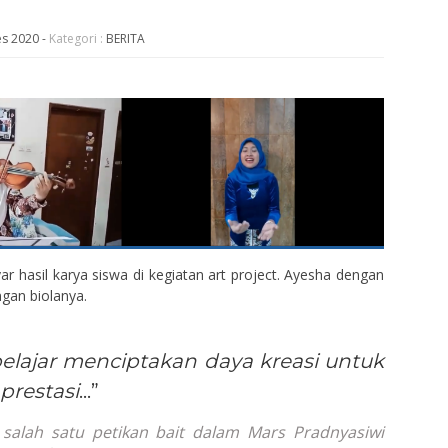
es 2020
-
Kategori :
BERITA
r hasil karya siswa di kegiatan art project. Ayesha dengan
ngan biolanya.
belajar menciptakan daya kreasi untuk
prestasi
…”
 salah satu petikan bait dalam Mars Pradnyasiwi