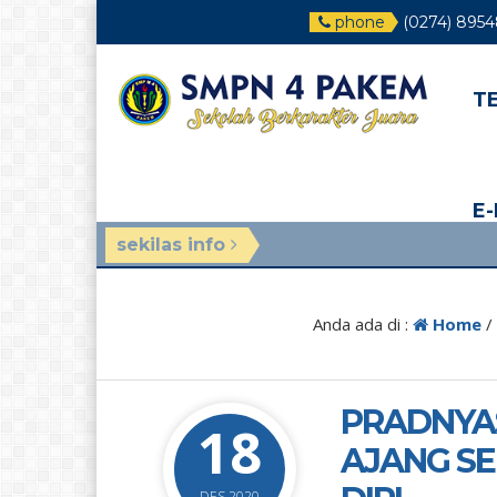
phone
(0274) 895
T
E
sekilas info
Anda ada di :
Home
/
PRADNYAS
18
AJANG SE
DES 2020