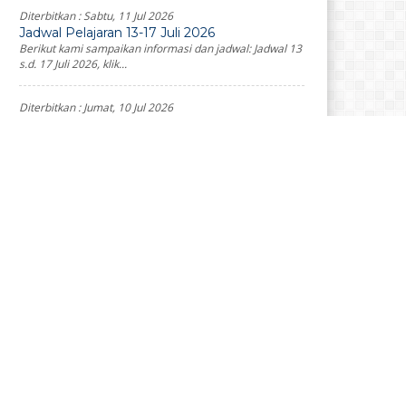
Diterbitkan :
Sabtu, 11 Jul 2026
Jadwal Pelajaran 13-17 Juli 2026
Berikut kami sampaikan informasi dan jadwal: Jadwal 13
s.d. 17 Juli 2026, klik...
Diterbitkan :
Jumat, 10 Jul 2026
Panduan MPLS Tahun Ajaran 2026/2027
Berikut kami sampaikan panduan Masa Pengenalan
Lingkungan Sekolah (MPLS) Tahun Ajaran 2026/2027
silakan...
Diterbitkan :
Selasa, 7 Jul 2026
Sosialisasi MPLS Ramah 2026 SMPN 4
Pakem
Rekaman zoom Sosialisasi MPLS Ramah 2026 SMPN 4
Pakem : Unduh materi klik...
Diterbitkan :
Minggu, 21 Jun 2026
JADWAL KEGIATAN KELAS VII & VIII
TANGGAL 22 -26 JUNI 2026
Berikut kami sampaikan jadwal kegiatan bagi kelas VII &
VIII Tanggal 22-26 Juni...