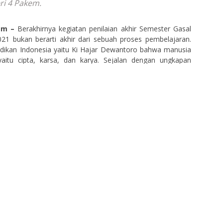
i 4 Pakem.
em –
Berakhirnya kegiatan penilaian akhir Semester Gasal
21 bukan berarti akhir dari sebuah proses pembelajaran.
dikan Indonesia yaitu Ki Hajar Dewantoro bahwa manusia
yaitu cipta, karsa, dan karya. Sejalan dengan ungkapan
g dengan usainya kegiatan penilaian akhir semester gasal
/2021 SMP Negeri 4 Pakem meluncurkan program yang
erta didik mengembangkan daya jiwa yang dimilikinya.
a cipta, karsa, dan karya di ejawantahkan pada kegiatan di
ject 2020. Program ini digagas dengan salah satu tujuan
tensi seni peserta didik. Goresan pena hingga lantunan
adi sebuah karya oleh Pradnyasiwi. Ya, dari sejumlah karya
ekolah nampak nyata bahwa kompetensi seni peserta didik
nggambar, menyanyi, memainkan alat musik, kerajinan
Pradnya Siwi. Tentunya karya yang dikirim ke sekolah hanya
aksa karya yang belum terungkap dalam diri Pradnyasiwi.
D-19 tidak menyurutkan minat peserta didik SMP Negeri 4
rkarya. Khususnya karya seni baik seni musik, tari maupun
bakat minat siswa khususnya pada bidang seni patut