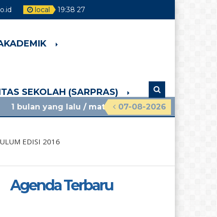
.id
local
19
:
38
28
 AKADEMIK
LITAS SEKOLAH (SARPRAS)
ng lalu
/ materi sosialisasi mpls ramah 2026 smpn 
07-08-2026
ULUM EDISI 2016
Agenda Terbaru