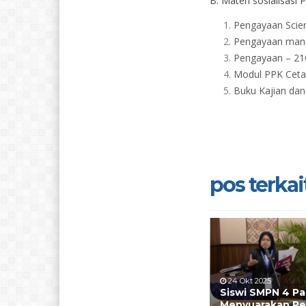
B. Materi sosialisasi 
Pengayaan Scien
Pengayaan mana
Pengayaan – 21C
Modul PPK Ceta
Buku Kajian da
pos terkait
24 Okt 2025
Siswi SMPN 4 P
Menyuarakan Pe