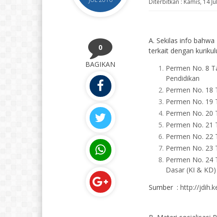
Diterbitkan :
Kamis, 14 Ju
A. Sekilas info bahw
0
terkait dengan kurikul
BAGIKAN
Permen No. 8 T
Pendidikan
Permen No. 18 
Permen No. 19 
Permen No. 20 
Permen No. 21 T
Permen No. 22 
Permen No. 23 T
Permen No. 24 
Dasar (KI & KD)
Sumber :
http://jdih