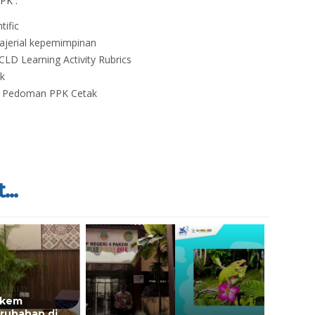
PPK :
tific
jerial kepemimpinan
LD Learning Activity Rubrics
k
n Pedoman PPK Cetak
...
akem
rubahan di