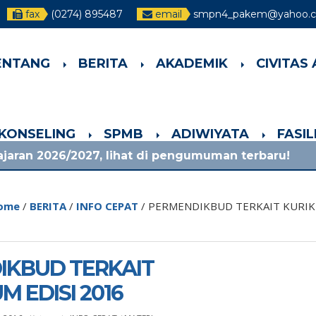
fax
(0274) 895487
email
smpn4_pakem@yahoo.co
ENTANG
BERITA
AKADEMIK
CIVITAS
-KONSELING
SPMB
ADIWIYATA
FASI
027, lihat di pengumuman terbaru!
1 bulan ya
ome
/
BERITA
/
INFO CEPAT
/
PERMENDIKBUD TERKAIT KURIK
IKBUD TERKAIT
M EDISI 2016