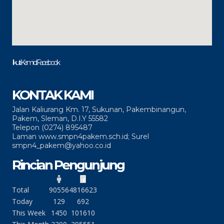
Ikuti Kami di Facebook
KONTAK KAMI
Jalan Kaliurang Km. 17, Sukunan, Pakembinangun,
Pakem, Sleman, D.I.Y 55582
Telepon (0274) 895487
Laman www.smpn4pakem.sch.id; Surel
smpn4_pakem@yahoo.co.id
Rincian Pengunjung
Total
90556
4816623
Today
129
692
This Week
1450
101610