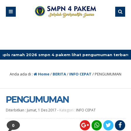
ah 2026 smpn 4 pakem lihat pengumuman terbaru
Anda ada di :
Home
/
BERITA
/
INFO CEPAT
/
PENGUMUMAN
PENGUMUMAN
Diterbitkan :
Jumat, 1 Des 2017
-
Kategori :
INFO CEPAT
0