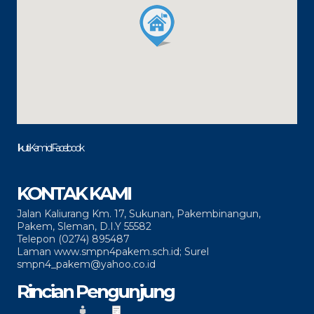
Ikuti Kami di Facebook
KONTAK KAMI
Jalan Kaliurang Km. 17, Sukunan, Pakembinangun,
Pakem, Sleman, D.I.Y 55582
Telepon (0274) 895487
Laman www.smpn4pakem.sch.id; Surel
smpn4_pakem@yahoo.co.id
Rincian Pengunjung