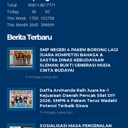
Total
90811
4817771
Today
36
60
This Week
1705
102758
This Month
2645
396699
Berita Terbaru
SMP NEGERI 4 PAKEM BORONG LAGI
JUARA KOMPETISI BAHASA &
SASTRA DINAS KEBUDAYAAN
SLEMAN: BUKTI GENERASI MUDA
CINTA BUDAYA!
3 minggu yang lalu
Daffa Arvinanda Raih Juara ke-1
Kejuaraan Daerah Pencak Silat DIY
2026, SMPN 4 Pakem Terus Wadahi
Potensi Terbaik Siswa
3 minggu yang lalu
SOSIALISASI MASA PENGENALAN