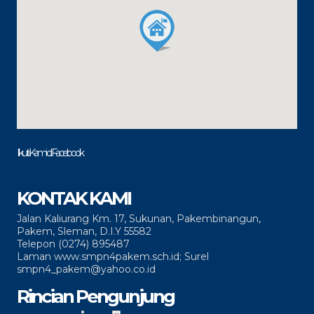
Ikuti Kami di Facebook
KONTAK KAMI
Jalan Kaliurang Km. 17, Sukunan, Pakembinangun,
Pakem, Sleman, D.I.Y 55582
Telepon (0274) 895487
Laman www.smpn4pakem.sch.id; Surel
smpn4_pakem@yahoo.co.id
Rincian Pengunjung