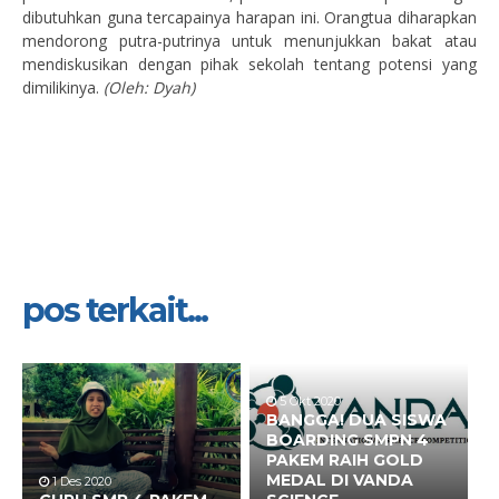
dibutuhkan guna tercapainya harapan ini. Orangtua diharapkan
mendorong putra-putrinya untuk menunjukkan bakat atau
mendiskusikan dengan pihak sekolah tentang potensi yang
dimilikinya.
(Oleh: Dyah)
pos terkait...
5 Okt 2020
BANGGA! DUA SISWA
BOARDING SMPN 4
PAKEM RAIH GOLD
MEDAL DI VANDA
1 Des 2020