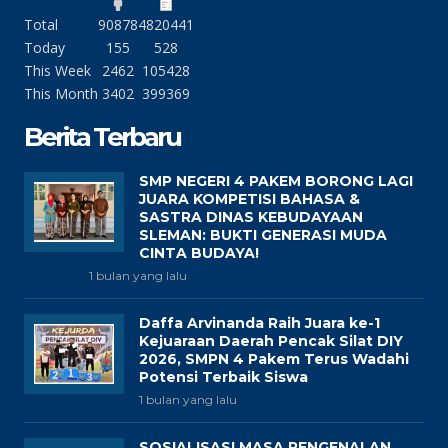
Total
90878
4820441
Today
155
528
This Week
2462
105428
This Month
3402
399369
Berita Terbaru
SMP NEGERI 4 PAKEM BORONG LAGI
JUARA KOMPETISI BAHASA &
SASTRA DINAS KEBUDAYAAN
SLEMAN: BUKTI GENERASI MUDA
CINTA BUDAYA!
1 bulan yang lalu
Daffa Arvinanda Raih Juara ke-1
Kejuaraan Daerah Pencak Silat DIY
2026, SMPN 4 Pakem Terus Wadahi
Potensi Terbaik Siswa
1 bulan yang lalu
SOSIALISASI MASA PENGENALAN