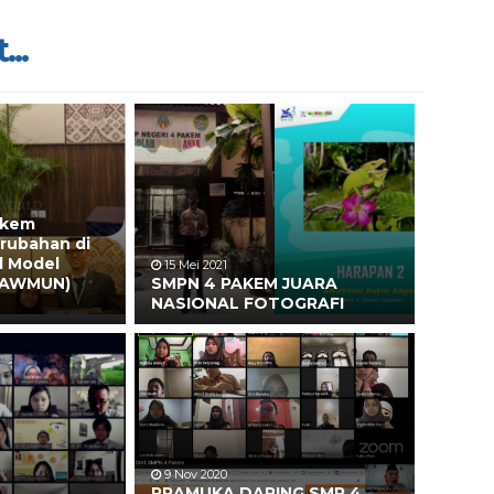
...
akem
rubahan di
d Model
15 Mei 2021
 (AWMUN)
SMPN 4 PAKEM JUARA
NASIONAL FOTOGRAFI
9 Nov 2020
PRAMUKA DARING SMP 4