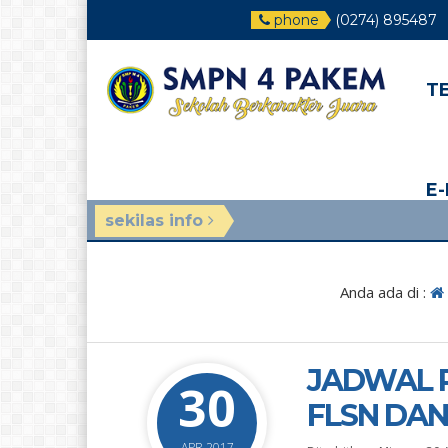
phone
(0274) 895487
T
E
sekilas info
3 minggu ya
Anda ada di :
JADWAL P
30
FLSN DAN
APR 2017