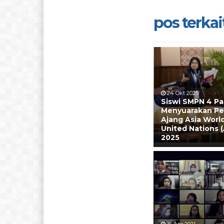
pos terkait
24 Okt 2025
Siswi SMPN 4 P
Menyuarakan Pe
Ajang Asia Worl
United Nations
2025