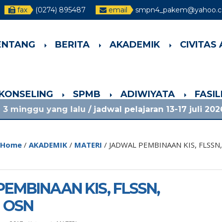
fax
(0274) 895487
email
smpn4_pakem@yahoo.co
ENTANG
BERITA
AKADEMIK
CIVITAS
-KONSELING
SPMB
ADIWIYATA
FASI
ng lalu
/ jadwal pelajaran 13-17 juli 2026 dan info l
Home
/
AKADEMIK
/
MATERI
/
JADWAL PEMBINAAN KIS, FLSSN
EMBINAAN KIS, FLSSN,
 OSN