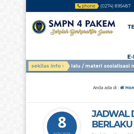
phone
(0274) 895487
T
E
1 bulan yang lalu
sekilas info
/ materi sosialisasi mpls ramah
Anda ada di :
Ho
JADWAL 
8
BERLAKU 
NOV 2015