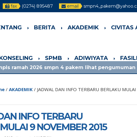
fax
(0274) 895487
email
smpn4_pakem@yahoo.co
ENTANG
BERITA
AKADEMIK
CIVITAS
-KONSELING
SPMB
ADIWIYATA
FASI
 2026 smpn 4 pakem lihat pengumuman terbaru
me
/
AKADEMIK
/
JADWAL DAN INFO TERBARU BERLAKU MULAI
DAN INFO TERBARU
MULAI 9 NOVEMBER 2015