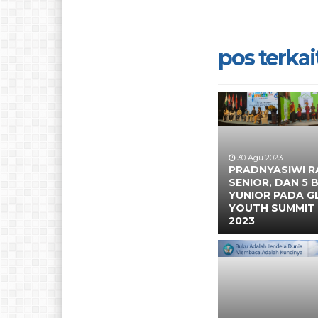
pos terkait
30 Agu 2023
PRADNYASIWI RA
SENIOR, DAN 5 
YUNIOR PADA G
YOUTH SUMMIT
2023