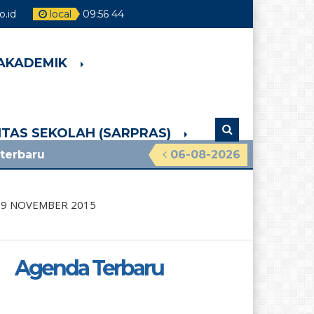
.id
local
09
:
56
45
 AKADEMIK
LITAS SEKOLAH (SARPRAS)
06-08-2026
 9 NOVEMBER 2015
Agenda Terbaru