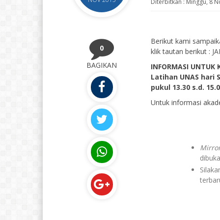
Diterbitkan :
Minggu, 8 N
Berikut kami sampaik
0
klik tautan berikut :
J
BAGIKAN
INFORMASI UNTUK KE
Latihan UNAS hari 
pukul 13.30 s.d. 15.
Untuk informasi akad
Mirro
dibuka,
Silak
terbar