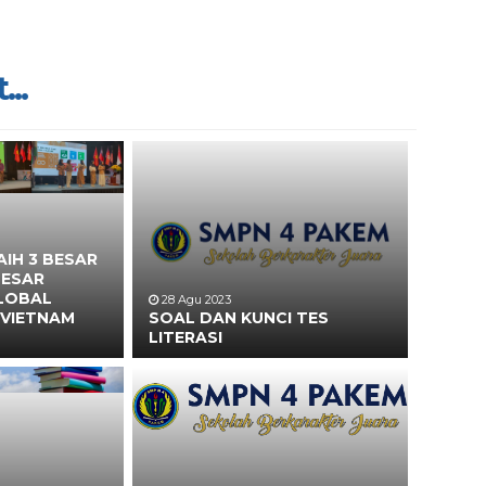
...
IH 3 BESAR
BESAR
LOBAL
28 Agu 2023
 VIETNAM
SOAL DAN KUNCI TES
LITERASI