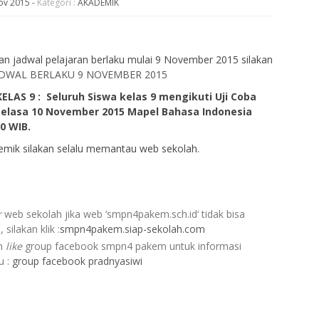
ov 2015
-
Kategori :
AKADEMIK
an jadwal pelajaran berlaku mulai 9 November 2015 silakan
ADWAL BERLAKU 9 NOVEMBER 2015
LAS 9 : Seluruh Siswa kelas 9 mengikuti Uji Coba
Selasa 10 November 2015 Mapel Bahasa Indonesia
00 WIB.
emik silakan selalu memantau web sekolah.
r
web sekolah jika web ‘smpn4pakem.sch.id‘ tidak bisa
 silakan klik :
smpn4pakem.siap-sekolah.com
an
like
group facebook smpn4 pakem untuk informasi
u :
group facebook pradnyasiwi