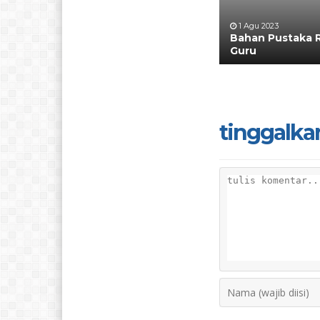
1 Agu 2023
Bahan Pustaka 
Guru
tinggalka