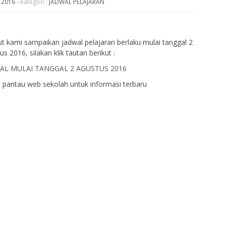
u 2016
-
Kategori :
JADWAL PELAJARAN
ut kami sampaikan jadwal pelajaran berlaku mulai tanggal 2
s 2016, silakan klik tautan berikut :
AL MULAI TANGGAL 2 AGUSTUS 2016
u pantau web sekolah untuk informasi terbaru