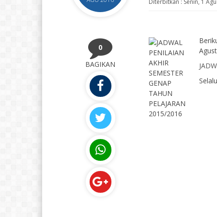
Diterbitkan :
Senin, 1 Ag
Berik
0
Agustu
BAGIKAN
JADW
Selal