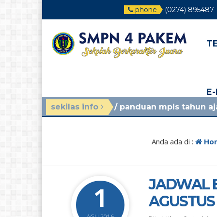
phone
(0274) 895487
T
E
ggu yang lalu
sekilas info
/ panduan mpls tahun ajaran 2026/202
Anda ada di :
Ho
JADWAL B
1
AGUSTUS 
AGU 2016