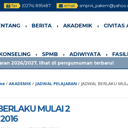
fax
(0274) 895487
email
smpn4_pakem@yahoo.c
ENTANG
BERITA
AKADEMIK
CIVITAS
-KONSELING
SPMB
ADIWIYATA
FASI
7, lihat di pengumuman terbaru!
1 bulan yang
me
/
AKADEMIK
/
JADWAL PELAJARAN
/
JADWAL BERLAKU MULA
ERLAKU MULAI 2
2016