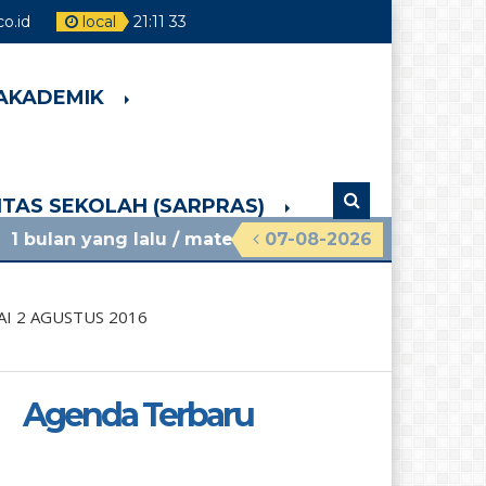
o.id
local
21
:
11
34
 AKADEMIK
LITAS SEKOLAH (SARPRAS)
 lalu
/ materi sosialisasi mpls ramah 2026 smpn 4 
07-08-2026
I 2 AGUSTUS 2016
Agenda Terbaru