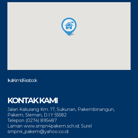
Ikuti Kami di Facebook
KONTAK KAMI
Jalan Kaliurang Km. 17, Sukunan, Pakembinangun,
Pakem, Sleman, D.I.Y 55582
Telepon (0274) 895487
Laman www.smpn4pakem.sch.id; Surel
smpn4_pakem@yahoo.co.id