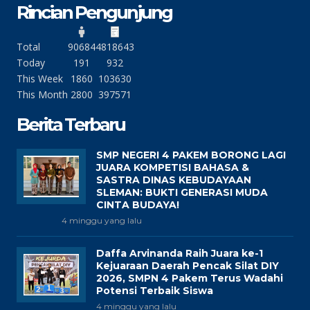
Rincian Pengunjung
Total
90684
4818643
Today
191
932
This Week
1860
103630
This Month
2800
397571
Berita Terbaru
SMP NEGERI 4 PAKEM BORONG LAGI
JUARA KOMPETISI BAHASA &
SASTRA DINAS KEBUDAYAAN
SLEMAN: BUKTI GENERASI MUDA
CINTA BUDAYA!
4 minggu yang lalu
Daffa Arvinanda Raih Juara ke-1
Kejuaraan Daerah Pencak Silat DIY
2026, SMPN 4 Pakem Terus Wadahi
Potensi Terbaik Siswa
4 minggu yang lalu