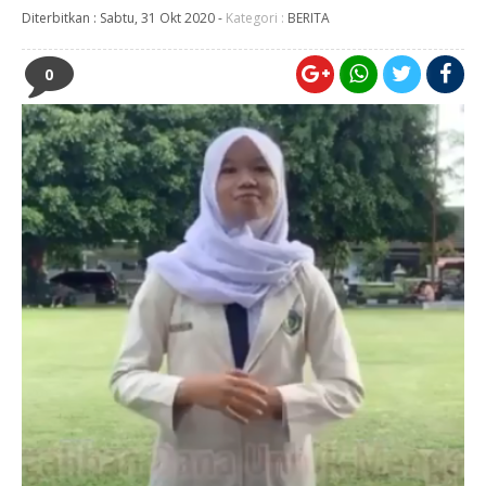
Diterbitkan :
Sabtu, 31 Okt 2020
-
Kategori :
BERITA
0