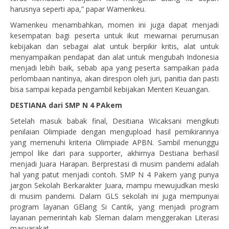
harusnya seperti apa,” papar Wamenkeu.
Wamenkeu menambahkan, momen ini juga dapat menjadi
kesempatan bagi peserta untuk ikut mewarnai perumusan
kebijakan dan sebagai alat untuk berpikir kritis, alat untuk
menyampaikan pendapat dan alat untuk mengubah Indonesia
menjadi lebih baik, sebab apa yang peserta sampaikan pada
perlombaan nantinya, akan direspon oleh juri, panitia dan pasti
bisa sampai kepada pengambil kebijakan Menteri Keuangan.
DESTIANA dari SMP N 4 PAkem
Setelah masuk babak final, Desitiana Wicaksani mengikuti
penilaian Olimpiade dengan mengupload hasil pemikirannya
yang memenuhi kriteria Olimpiade APBN. Sambil menunggu
jempol like dari para supporter, akhirnya Destiana berhasil
menjadi Juara Harapan. Berprestasi di musim pandemi adalah
hal yang patut menjadi contoh. SMP N 4 Pakem yang punya
jargon Sekolah Berkarakter Juara, mampu mewujudkan meski
di musim pandemi. Dalam GLS sekolah ini juga mempunyai
program layanan GElang Si Cantik, yang menjadi program
layanan pemerintah kab Sleman dalam menggerakan Literasi
masyarakat.