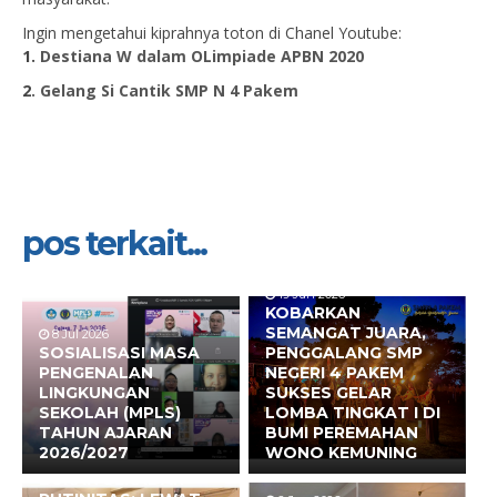
Ingin mengetahui kiprahnya toton di Chanel Youtube:
1.
Destiana W dalam OLimpiade APBN 2020
2
. Gelang Si Cantik SMP N 4 Pakem
pos terkait...
19 Jun 2026
KOBARKAN
SEMANGAT JUARA,
8 Jul 2026
SOSIALISASI MASA
PENGGALANG SMP
PENGENALAN
NEGERI 4 PAKEM
LINGKUNGAN
SUKSES GELAR
SEKOLAH (MPLS)
LOMBA TINGKAT I DI
TAHUN AJARAN
BUMI PEREMAHAN
2026/2027
WONO KEMUNING
17 Jun 2026
BUKAN SEKADAR