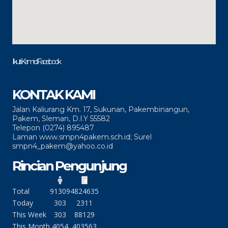
Ikuti Kami di Facebook
KONTAK KAMI
Jalan Kaliurang Km. 17, Sukunan, Pakembinangun,
Pakem, Sleman, D.I.Y 55582
Telepon (0274) 895487
Laman www.smpn4pakem.sch.id; Surel
smpn4_pakem@yahoo.co.id
Rincian Pengunjung
Total
91309
4824635
Today
303
2311
This Week
303
88129
This Month
4054
403563