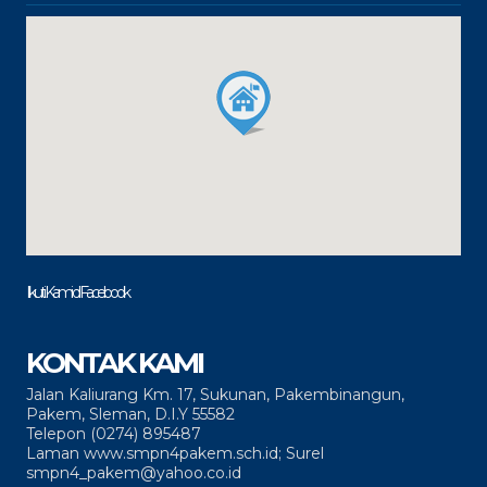
Ikuti Kami di Facebook
KONTAK KAMI
Jalan Kaliurang Km. 17, Sukunan, Pakembinangun,
Pakem, Sleman, D.I.Y 55582
Telepon (0274) 895487
Laman www.smpn4pakem.sch.id; Surel
smpn4_pakem@yahoo.co.id