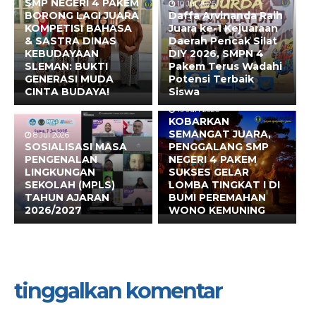
SMP NEGERI 4 PAKEM
10 Jul 2026
BORONG LAGI JUARA
Daffa Arvinanda Raih
KOMPETISI BAHASA
Juara ke-1 Kejuaraan
& SASTRA DINAS
Daerah Pencak Silat
KEBUDAYAAN
DIY 2026, SMPN 4
SLEMAN: BUKTI
Pakem Terus Wadahi
GENERASI MUDA
Potensi Terbaik
CINTA BUDAYA!
Siswa
19 Jun 2026
KOBARKAN
SEMANGAT JUARA,
8 Jul 2026
SOSIALISASI MASA
PENGGALANG SMP
PENGENALAN
NEGERI 4 PAKEM
LINGKUNGAN
SUKSES GELAR
SEKOLAH (MPLS)
LOMBA TINGKAT I DI
TAHUN AJARAN
BUMI PEREMAHAN
2026/2027
WONO KEMUNING
tinggalkan komentar