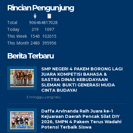
Rincian Pengunjung
Total
90646
4817028
Today
219
1097
This Week
1540
102015
This Month
2480
395956
Berita Terbaru
SMP NEGERI 4 PAKEM BORONG LAGI
JUARA KOMPETISI BAHASA &
SASTRA DINAS KEBUDAYAAN
SLEMAN: BUKTI GENERASI MUDA
CINTA BUDAYA!
3 minggu yang lalu
Daffa Arvinanda Raih Juara ke-1
Kejuaraan Daerah Pencak Silat DIY
2026, SMPN 4 Pakem Terus Wadahi
Potensi Terbaik Siswa