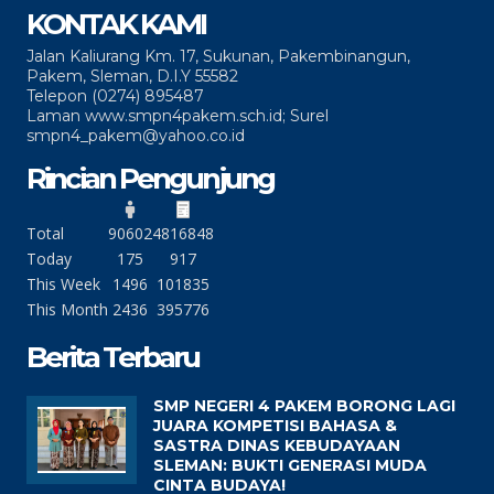
KONTAK KAMI
Jalan Kaliurang Km. 17, Sukunan, Pakembinangun,
Pakem, Sleman, D.I.Y 55582
Telepon (0274) 895487
Laman www.smpn4pakem.sch.id; Surel
smpn4_pakem@yahoo.co.id
Rincian Pengunjung
Total
90602
4816848
Today
175
917
This Week
1496
101835
This Month
2436
395776
Berita Terbaru
SMP NEGERI 4 PAKEM BORONG LAGI
JUARA KOMPETISI BAHASA &
SASTRA DINAS KEBUDAYAAN
SLEMAN: BUKTI GENERASI MUDA
CINTA BUDAYA!