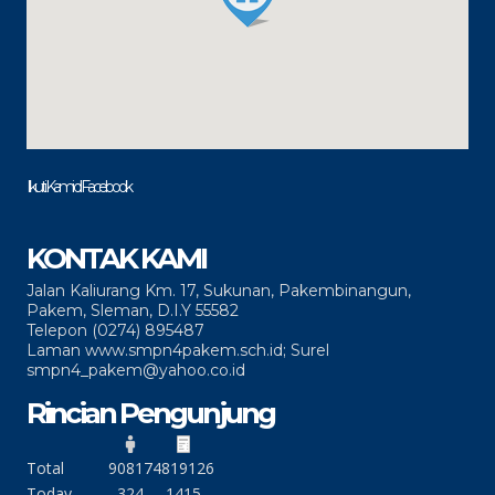
Ikuti Kami di Facebook
KONTAK KAMI
Jalan Kaliurang Km. 17, Sukunan, Pakembinangun,
Pakem, Sleman, D.I.Y 55582
Telepon (0274) 895487
Laman www.smpn4pakem.sch.id; Surel
smpn4_pakem@yahoo.co.id
Rincian Pengunjung
Total
90817
4819126
Today
324
1415