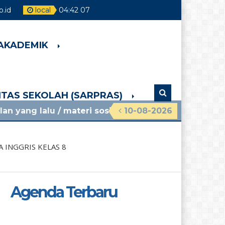
.id
local
04
:
42
08
 AKADEMIK
LITAS SEKOLAH (SARPRAS)
u
/ materi sosialisasi mpls ramah 2026 smpn 4 pak
10-08-2026
 INGGRIS KELAS 8
Agenda Terbaru