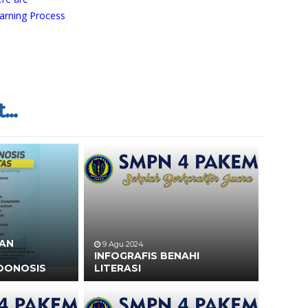
earning Process
...
HAN
9 Agu 2024
INFOGRAFIS BENAHI
OONOSIS
LITERASI