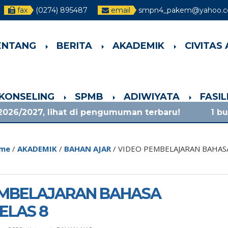
fax
(0274) 895487
email
smpn4_pakem@yahoo.co
ENTANG
BERITA
AKADEMIK
CIVITAS
-KONSELING
SPMB
ADIWIYATA
FASI
ihat di pengumuman terbaru!
1 bulan yang lal
me
/
AKADEMIK
/
BAHAN AJAR
/
VIDEO PEMBELAJARAN BAHASA
EMBELAJARAN BAHASA
ELAS 8