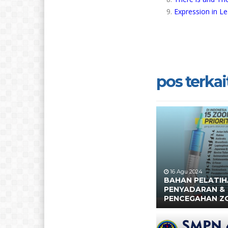
Expression in L
pos terkait
16 Agu 2024
BAHAN PELATI
PENYADARAN &
PENCEGAHAN Z