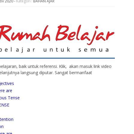
Nov 2020
-
Kategori :
BAHAN AJAR
elajaran, baik untuk referensi. Klik, akan masuk link video
elanjutnya langsung diputar. Sangat bermanfaat
jectives
ere are
uous Tense
TENSE
ttention
ion
ere are