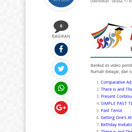
Diterbitkan :
Selasa, 17 
0
BAGIKAN
Berikut ini video pemb
Rumah Belajar, dan s
Comparative Ad
There is and Th
Present Contin
SIMPLE PAST 
Past Tense
Getting One’s A
Birthday Invitat
There is and Th