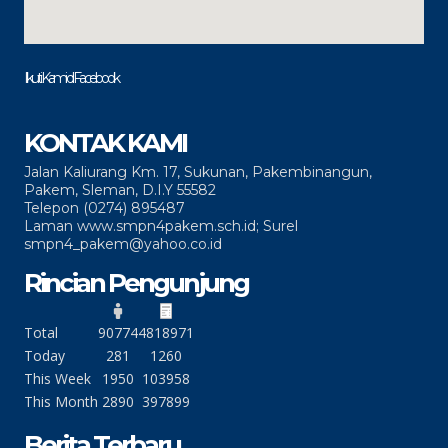
Ikuti Kami di Facebook
KONTAK KAMI
Jalan Kaliurang Km. 17, Sukunan, Pakembinangun,
Pakem, Sleman, D.I.Y 55582
Telepon (0274) 895487
Laman www.smpn4pakem.sch.id; Surel
smpn4_pakem@yahoo.co.id
Rincian Pengunjung
Total
90774
4818971
Today
281
1260
This Week
1950
103958
This Month
2890
397899
Berita Terbaru