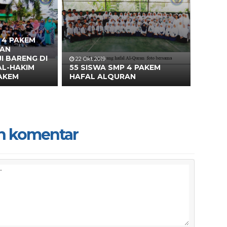
 4 PAKEM
DAN
I BARENG DI
22 Okt 2019
AL-HAKIM
55 SISWA SMP 4 PAKEM
PAKEM
HAFAL ALQURAN
n komentar