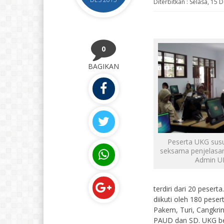
Diterbitkan :
Selasa, 15 
0
BAGIKAN
Peserta UKG sus
seksama penjelasan
Admin U
terdiri dari 20 pese
diikuti oleh 180 pese
Pakem, Turi, Cangkri
PAUD dan SD. UKG ber