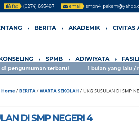
fax
(0274) 895487
email
smpn4_pakem@yahoo.c
ENTANG
BERITA
AKADEMIK
CIVITAS
-KONSELING
SPMB
ADIWIYATA
FASI
an terbaru!
1 bulan yang lalu
/ materi sosial
Home
/
BERITA
/
WARTA SEKOLAH
/
UKG SUSULAN DI SMP N
LAN DI SMP NEGERI 4