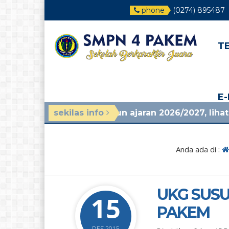
phone
(0274) 895487
T
E
an mpls tahun ajaran 2026/2027, lihat di pengumum
sekilas info
Anda ada di :
UKG SUSU
15
PAKEM
DES 2015