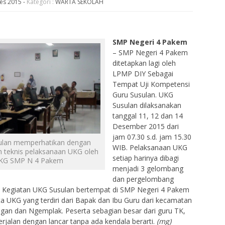
Des 2015
-
Kategori :
WARTA SEKOLAH
SMP Negeri 4 Pakem
– SMP Negeri 4 Pakem
ditetapkan lagi oleh
LPMP DIY Sebagai
Tempat Uji Kompetensi
Guru Susulan. UKG
Susulan dilaksanakan
tanggal 11, 12 dan 14
Desember 2015 dari
jam 07.30 s.d. jam 15.30
ulan memperhatikan dengan
WIB. Pelaksanaan UKG
 teknis pelaksanaan UKG oleh
setiap harinya dibagi
KG SMP N 4 Pakem
menjadi 3 gelombang
dan pergelombang
rta. Kegiatan UKG Susulan bertempat di SMP Negeri 4 Pakem
rta UKG yang terdiri dari Bapak dan Ibu Guru dari kecamatan
ngan dan Ngemplak. Peserta sebagian besar dari guru TK,
jalan dengan lancar tanpa ada kendala berarti.
(mg)