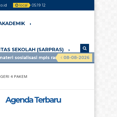
o.id
local
05
:
19
13
 AKADEMIK
LITAS SEKOLAH (SARPRAS)
isasi mpls ramah 2026 smpn 4 pakem lihat pengumu
08-08-2026
EGERI 4 PAKEM
Agenda Terbaru