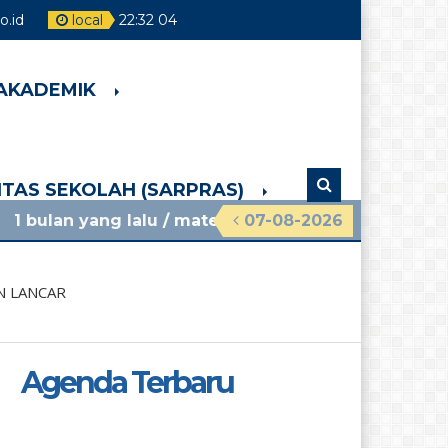
.id
local
22
:
32
06
 AKADEMIK
LITAS SEKOLAH (SARPRAS)
lalu
/ materi sosialisasi mpls ramah 2026 smpn 4 
07-08-2026
N LANCAR
Agenda Terbaru