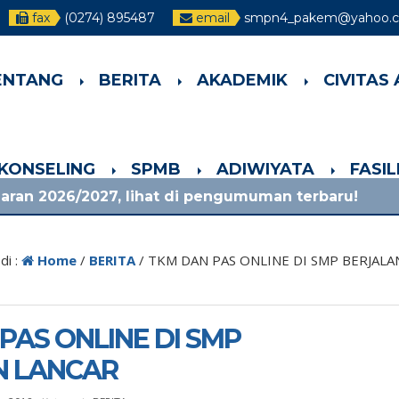
fax
(0274) 895487
email
smpn4_pakem@yahoo.co
ENTANG
BERITA
AKADEMIK
CIVITAS
-KONSELING
SPMB
ADIWIYATA
FASI
, lihat di pengumuman terbaru!
1 bulan yang 
di :
Home
/
BERITA
/
TKM DAN PAS ONLINE DI SMP BERJALA
PAS ONLINE DI SMP
N LANCAR