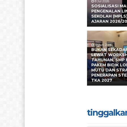
8 Jul 2026
SOSIALISASI M
PENGENALAN L
SEKOLAH (MPLS
AJARAN 2026/2
17 Jun 2026
BUKAN SEKADAR
LEWAT WORKS
TAHUNAN, SMP 
PAKEM BIDIK L
MUTU DAN STR
PENERAPAN ST
TKA 2027
tinggalka