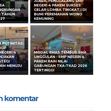
JUARA, PENGGALANG SMP
ASA
NEGERI 4 PAKEM SUKSES
INGKUNGAN
GELAR LOMBA TINGKAT I DI
) TAHUN
BUMI PEREMAHAN WONO
027
KEMUNING
 RUTINITAS:
HOP
2 Jun 2026
NEGERI 4
MODAL EMAS TEMBUS SMA
ONJAKAN
UNGGULAN : SMP NEGERI 4
ATEGI
PAKEM RAIH NILAI
EAM MENUJU
GABUNGAN TKA-TKAD 2026
TERTINGGI
n komentar