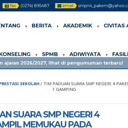
fax
(0274) 895487
email
smpn4_pakem@yahoo.co
ENTANG
BERITA
AKADEMIK
CIVITAS
-KONSELING
SPMB
ADIWIYATA
FASI
2027, lihat di pengumuman terbaru!
1 bulan y
PRESTASI SEKOLAH
/
TIM PADUAN SUARA SMP NEGERI 4 PAK
1 GAMPING
AN SUARA SMP NEGERI 4
AMPIL MEMUKAU PADA