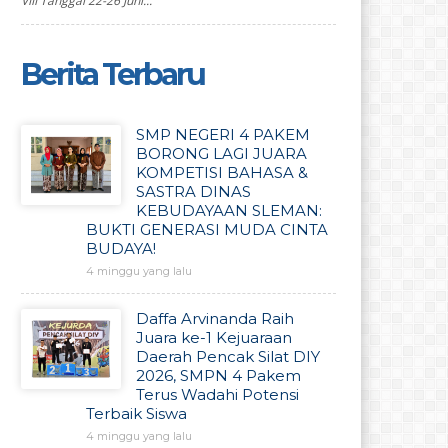
VIII Tanggal 22-26 Juni...
Berita Terbaru
SMP NEGERI 4 PAKEM
BORONG LAGI JUARA
KOMPETISI BAHASA &
SASTRA DINAS
KEBUDAYAAN SLEMAN:
BUKTI GENERASI MUDA CINTA
BUDAYA!
4 minggu yang lalu
Daffa Arvinanda Raih
Juara ke-1 Kejuaraan
Daerah Pencak Silat DIY
2026, SMPN 4 Pakem
Terus Wadahi Potensi
Terbaik Siswa
4 minggu yang lalu