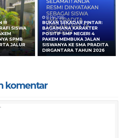
10 Mei 2026
!!!
BUKAN SEKADAR PINTAR:
RAFI SISWA
BAGAIMANA KARAKTER
AKEM
POSITIF SMP NEGERI 4
NYA SPMB
PAKEM MEMBUKA JALAN
RTA JALUR
SISWANYA KE SMA PRADITA
DIRGANTARA TAHUN 2026
n komentar