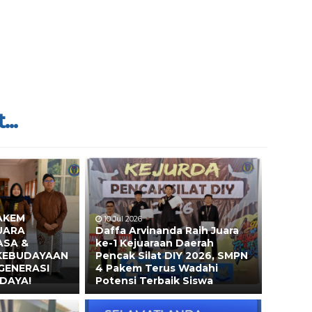
...
AKEM
10 Jul 2026
UARA
Daffa Arvinanda Raih Juara
ASA &
ke-1 Kejuaraan Daerah
 KEBUDAYAAN
Pencak Silat DIY 2026, SMPN
GENERASI
4 Pakem Terus Wadahi
DAYA!
Potensi Terbaik Siswa