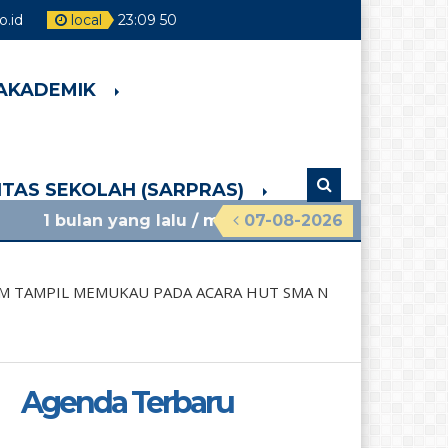
.id
local
23
:
09
52
 AKADEMIK
LITAS SEKOLAH (SARPRAS)
ang lalu
/ materi sosialisasi mpls ramah 2026 smpn
07-08-2026
EM TAMPIL MEMUKAU PADA ACARA HUT SMA N
Agenda Terbaru