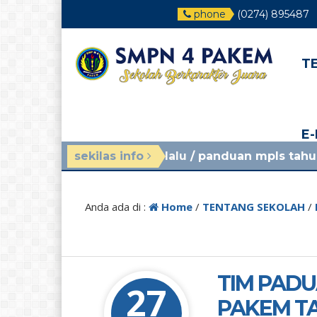
phone
(0274) 895487
T
E
inggu yang lalu
sekilas info
/ panduan mpls tahun ajaran 2026/
Anda ada di :
Home
/
TENTANG SEKOLAH
/
TIM PADU
27
PAKEM T