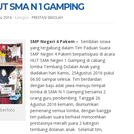
T SMA N 1 GAMPING
gu 2016
-
Kategori :
PRESTASI SEKOLAH
SMP Negeri 4 Pakem –
Sembilan siswa
yang tergabung dalam Tim Paduan Suara
SMP Negeri 4 Pakem berpartisipasi di acara
HUT SMA Negeri 1 Gamping di cabang
lomba Tembang Dolalan Anak yang
diadakan hari Kamis, 25Agustus 2016 pukul
06.00 sampai selesai. Tim berdandan
dengan baju adat jawa menuju tempat
lomba di SMA N 1 Gamping bersama 2
orang guru pembimbing. Tanggal 26
Agustus 2016 kemarin, diumumkan
 berfoto
pemenang semua lomba, dengan bangga
a
tim paduan suara berhasil menorehkan
prestasinya meraih juara 2 kategori
tembang dolanan anak. Selamat tim,