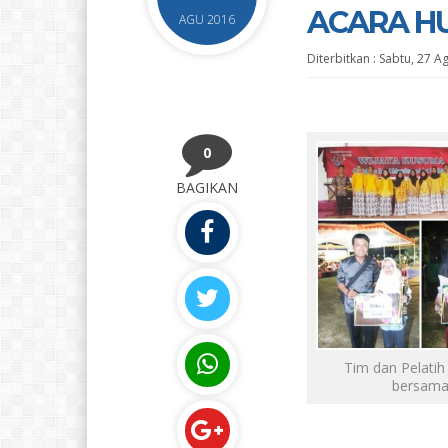
ACARA HU
AGU 2016
Diterbitkan :
Sabtu, 27 A
0
BAGIKAN
Tim dan Pelatih
bersam