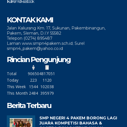
Ikuti Kami di Facebook
KONTAK KAMI
Jalan Kaliurang Km. 17, Sukunan, Pakembinangun,
Pakem, Sleman, D.I.Y 55582
Telepon (0274) 895487
Laman www.smpn4pakem.sch.id; Surel
smpn4_pakem@yahoo.co.id
Rincian Pengunjung
Total
90650
4817051
Today
223
1120
This Week
1544
102038
This Month
2484
395979
Berita Terbaru
SMP NEGERI 4 PAKEM BORONG LAGI
JUARA KOMPETISI BAHASA &