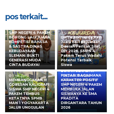
pos terkait...
10 Jul 2026
SMP NEGERI 4 PAKEM
10 Jul 2026
BORONG LAGI JUARA
Daffa Arvinanda Raih
KOMPETISI BAHASA
Juara ke-1 Kejuaraan
& SASTRA DINAS
Daerah Pencak Silat
KEBUDAYAAN
DIY 2026, SMPN 4
SLEMAN: BUKTI
Pakem Terus Wadahi
GENERASI MUDA
Potensi Terbaik
CINTA BUDAYA!
Siswa
10 Mei 2026
BUKAN SEKADAR
PINTAR: BAGAIMANA
11 Mei 2026
MEMBANGGAKAN !!!
KARAKTER POSITIF
GORESAN KALIGRAFI
SMP NEGERI 4 PAKEM
SISWA SMP NEGERI 4
MEMBUKA JALAN
PAKEM TEMBUS
SISWANYA KE SMA
KETATNYA SPMB
PRADITA
MAN 1 YOGYAKARTA
DIRGANTARA TAHUN
JALUR UNGGULAN
2026