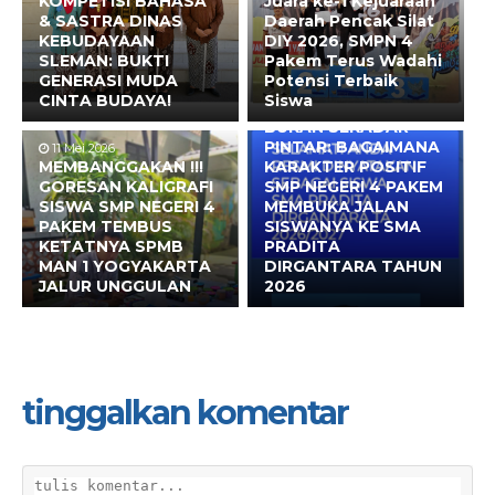
KOMPETISI BAHASA
Juara ke-1 Kejuaraan
& SASTRA DINAS
Daerah Pencak Silat
KEBUDAYAAN
DIY 2026, SMPN 4
SLEMAN: BUKTI
Pakem Terus Wadahi
GENERASI MUDA
Potensi Terbaik
CINTA BUDAYA!
Siswa
10 Mei 2026
BUKAN SEKADAR
PINTAR: BAGAIMANA
11 Mei 2026
MEMBANGGAKAN !!!
KARAKTER POSITIF
GORESAN KALIGRAFI
SMP NEGERI 4 PAKEM
SISWA SMP NEGERI 4
MEMBUKA JALAN
PAKEM TEMBUS
SISWANYA KE SMA
KETATNYA SPMB
PRADITA
MAN 1 YOGYAKARTA
DIRGANTARA TAHUN
JALUR UNGGULAN
2026
tinggalkan komentar