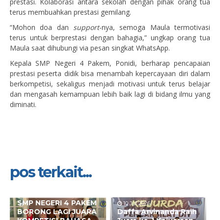
prestasi. Kolaborasi antara sekolah dengan pihak orang tua
terus membuahkan prestasi gemilang.
“Mohon doa dan
support
-nya, semoga Maula termotivasi
terus untuk berprestasi dengan bahagia,” ungkap orang tua
Maula saat dihubungi via pesan singkat WhatsApp.
Kepala SMP Negeri 4 Pakem, Ponidi, berharap pencapaian
prestasi peserta didik bisa menambah kepercayaan diri dalam
berkompetisi, sekaligus menjadi motivasi untuk terus belajar
dan mengasah kemampuan lebih baik lagi di bidang ilmu yang
diminati.
pos terkait...
10 Jul 2026
SMP NEGERI 4 PAKEM
10 Jul 2026
BORONG LAGI JUARA
Daffa Arvinanda Raih