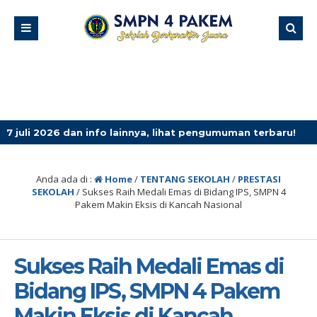
an info lainnya, lihat pengumuman terbaru!
3 minggu y
Anda ada di :
Home
/
TENTANG SEKOLAH
/
PRESTASI
SEKOLAH
/
Sukses Raih Medali Emas di Bidang IPS, SMPN 4
Pakem Makin Eksis di Kancah Nasional
Sukses Raih Medali Emas di
Bidang IPS, SMPN 4 Pakem
Makin Eksis di Kancah