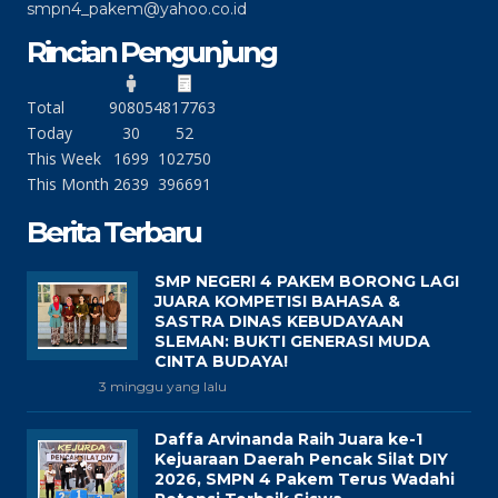
smpn4_pakem@yahoo.co.id
Rincian Pengunjung
Total
90805
4817763
Today
30
52
This Week
1699
102750
This Month
2639
396691
Berita Terbaru
SMP NEGERI 4 PAKEM BORONG LAGI
JUARA KOMPETISI BAHASA &
SASTRA DINAS KEBUDAYAAN
SLEMAN: BUKTI GENERASI MUDA
CINTA BUDAYA!
3 minggu yang lalu
Daffa Arvinanda Raih Juara ke-1
Kejuaraan Daerah Pencak Silat DIY
2026, SMPN 4 Pakem Terus Wadahi