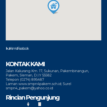
Ikuti Kami di Facebook
KONTAK KAMI
Jalan Kaliurang Km. 17, Sukunan, Pakembinangun,
Pakem, Sleman, D.I.Y 55582
Telepon (0274) 895487
Laman www.smpn4pakem.sch.id; Surel
smpn4_pakem@yahoo.co.id
Rincian Pengunjung