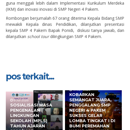
guna menggali lebih dalam Implementasi Kurikulum Merdeka
(IKM) dan inovasi inovasi di SMP Negeri 4 Pakem.
Rombongan berjumalah 67 orang diterima Kepala Bidang SMP
mewakili Kepala dinas Pendidikan, dilanjutkan presentasi
kepala SMP 4 Pakem Bapak Ponidi, diskusi tanya jawab, dan
dilanjutkan
school tour
dilingkungan SMP 4 Pakem.
pos terkait...
19 Jun 2026
KOBARKAN
SEMANGAT JUARA,
8 Jul 2026
SOSIALISASI MASA
PENGGALANG SMP
PENGENALAN
NEGERI 4 PAKEM
LINGKUNGAN
SUKSES GELAR
SEKOLAH (MPLS)
LOMBA TINGKAT I DI
TAHUN AJARAN
BUMI PEREMAHAN