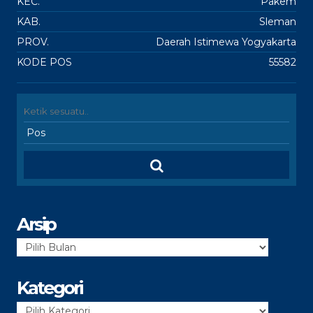
KEC.
Pakem
KAB.
Sleman
PROV.
Daerah Istimewa Yogyakarta
KODE POS
55582
Arsip
Arsip
Kategori