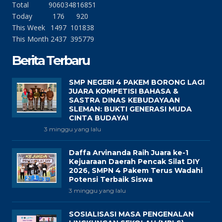
Total
90603
4816851
Today
176
920
This Week
1497
101838
This Month
2437
395779
Berita Terbaru
SMP NEGERI 4 PAKEM BORONG LAGI
JUARA KOMPETISI BAHASA &
SASTRA DINAS KEBUDAYAAN
SLEMAN: BUKTI GENERASI MUDA
CINTA BUDAYA!
3 minggu yang lalu
Daffa Arvinanda Raih Juara ke-1
Kejuaraan Daerah Pencak Silat DIY
2026, SMPN 4 Pakem Terus Wadahi
Potensi Terbaik Siswa
3 minggu yang lalu
SOSIALISASI MASA PENGENALAN