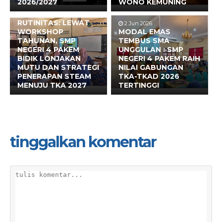
2026/2027
WONO KEMUNING
17 Jun 2026
BUKAN SEKADAR
RUTINITAS: LEWAT
2 Jun 2026
WORKSHOP
MODAL EMAS
TAHUNAN, SMP
TEMBUS SMA
NEGERI 4 PAKEM
UNGGULAN : SMP
BIDIK LONJAKAN
NEGERI 4 PAKEM RAIH
MUTU DAN STRATEGI
NILAI GABUNGAN
PENERAPAN STEAM
TKA-TKAD 2026
MENUJU TKA 2027
TERTINGGI
tinggalkan komentar