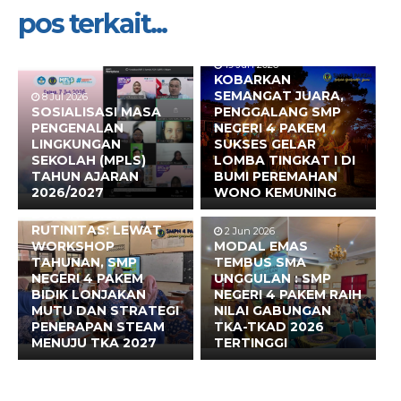
pos terkait...
19 Jun 2026
KOBARKAN
SEMANGAT JUARA,
8 Jul 2026
SOSIALISASI MASA
PENGGALANG SMP
PENGENALAN
NEGERI 4 PAKEM
LINGKUNGAN
SUKSES GELAR
SEKOLAH (MPLS)
LOMBA TINGKAT I DI
TAHUN AJARAN
BUMI PEREMAHAN
2026/2027
WONO KEMUNING
17 Jun 2026
BUKAN SEKADAR
RUTINITAS: LEWAT
2 Jun 2026
WORKSHOP
MODAL EMAS
TAHUNAN, SMP
TEMBUS SMA
NEGERI 4 PAKEM
UNGGULAN : SMP
BIDIK LONJAKAN
NEGERI 4 PAKEM RAIH
MUTU DAN STRATEGI
NILAI GABUNGAN
PENERAPAN STEAM
TKA-TKAD 2026
MENUJU TKA 2027
TERTINGGI