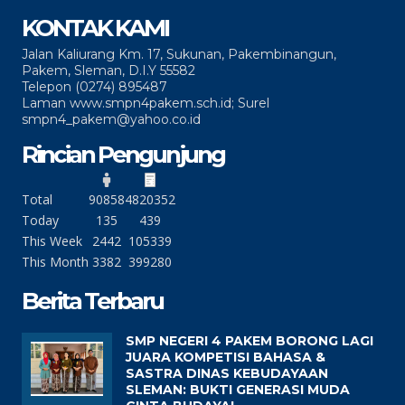
KONTAK KAMI
Jalan Kaliurang Km. 17, Sukunan, Pakembinangun,
Pakem, Sleman, D.I.Y 55582
Telepon (0274) 895487
Laman www.smpn4pakem.sch.id; Surel
smpn4_pakem@yahoo.co.id
Rincian Pengunjung
Total
90858
4820352
Today
135
439
This Week
2442
105339
This Month
3382
399280
Berita Terbaru
SMP NEGERI 4 PAKEM BORONG LAGI
JUARA KOMPETISI BAHASA &
SASTRA DINAS KEBUDAYAAN
SLEMAN: BUKTI GENERASI MUDA