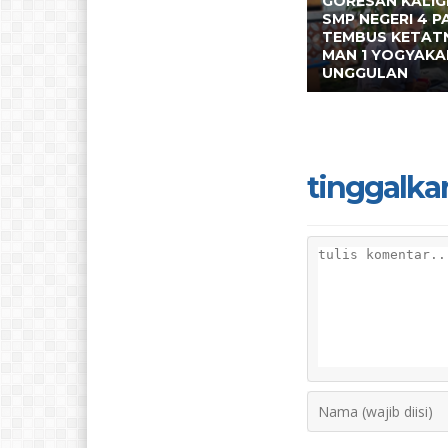
GORESAN KALIG
SMP NEGERI 4 P
TEMBUS KETAT
MAN 1 YOGYAKA
UNGGULAN
tinggalka