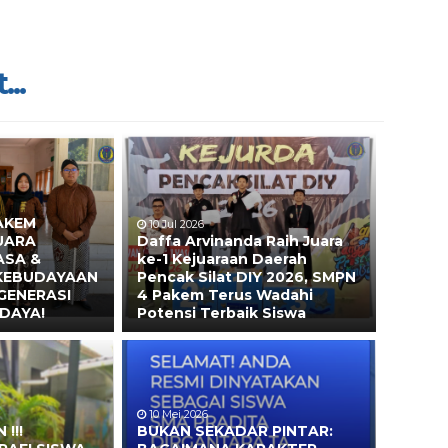
...
AKEM
10 Jul 2026
UARA
Daffa Arvinanda Raih Juara
ASA &
ke-1 Kejuaraan Daerah
 KEBUDAYAAN
Pencak Silat DIY 2026, SMPN
GENERASI
4 Pakem Terus Wadahi
DAYA!
Potensi Terbaik Siswa
10 Mei 2026
!!!
BUKAN SEKADAR PINTAR: