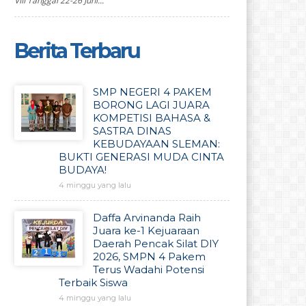
VIII Tanggal 22-26 Juni...
Berita Terbaru
SMP NEGERI 4 PAKEM
BORONG LAGI JUARA
KOMPETISI BAHASA &
SASTRA DINAS
KEBUDAYAAN SLEMAN:
BUKTI GENERASI MUDA CINTA
BUDAYA!
4 minggu yang lalu
Daffa Arvinanda Raih
Juara ke-1 Kejuaraan
Daerah Pencak Silat DIY
2026, SMPN 4 Pakem
Terus Wadahi Potensi
Terbaik Siswa
4 minggu yang lalu