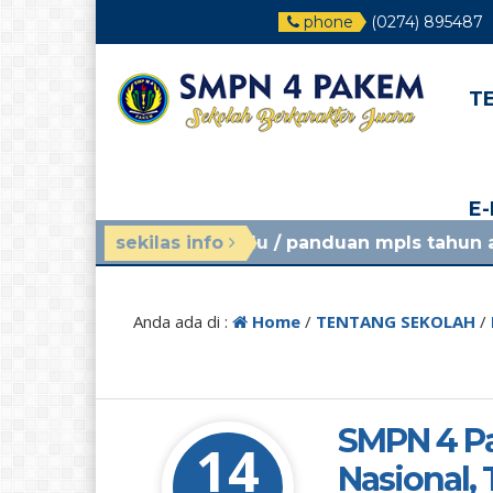
phone
(0274) 895487
T
E
ggu yang lalu
sekilas info
/ panduan mpls tahun ajaran 2026/202
Anda ada di :
Home
/
TENTANG SEKOLAH
/
SMPN 4 P
14
Nasional,