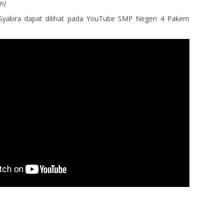
m)
yakira dapat dilihat pada YouTube SMP Negeri 4 Pakem