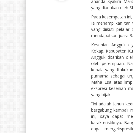
ananda Syakira Mars
yang diadakan oleh 
Pada kesempatan ini,
Ia menampilkan tari
yang diikuti pelajar
mendapatkan juara 3.
Kesenian Angguk di
Kokap, Kabupaten Ku
Angguk ditarikan ole
oleh perempuan. Na
kepala yang dilakuka
purnama sebagai un
Maha Esa atas limpa
ekspresi kesenian m
yang bijak.
“Ini adalah tahun ke
bergabung kembali m
ini, saya dapat me
karakteristiknya. Ba
dapat mengekspresik