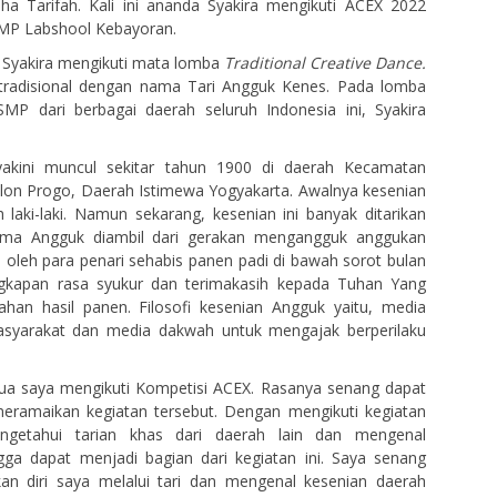
ha Tarifah. Kali ini ananda Syakira mengikuti ACEX 2022
SMP Labshool Kebayoran.
 Syakira mengikuti mata lomba
Traditional Creative Dance.
 tradisional dengan nama Tari Angguk Kenes. Pada lomba
 SMP dari berbagai daerah seluruh Indonesia ini, Syakira
yakini muncul sekitar tahun 1900 di daerah Kecamatan
lon Progo, Daerah Istimewa Yogyakarta. Awalnya kesenian
h laki-laki. Namun sekarang, kesenian ini banyak ditarikan
ma Angguk diambil dari gerakan mengangguk anggukan
n oleh para penari sehabis panen padi di bawah sorot bulan
gkapan rasa syukur dan terimakasih kepada Tuhan Yang
han hasil panen. Filosofi kesenian Angguk yaitu, media
asyarakat dan media dakwah untuk mengajak berperilaku
dua saya mengikuti Kompetisi ACEX. Rasanya senang dapat
eramaikan kegiatan tersebut. Dengan mengikuti kegiatan
ngetahui tarian khas dari daerah lain dan mengenal
ngga dapat menjadi bagian dari kegiatan ini. Saya senang
an diri saya melalui tari dan mengenal kesenian daerah