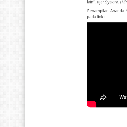
lain”, ujar Syakira. (
Hl
Penampilan Ananda S
pada link :