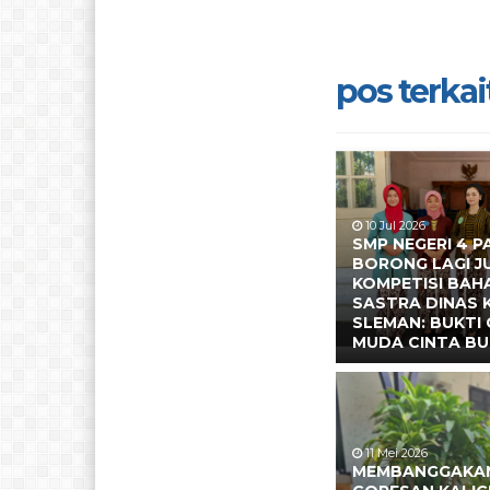
pos terkait
10 Jul 2026
SMP NEGERI 4 P
BORONG LAGI J
KOMPETISI BAH
SASTRA DINAS
SLEMAN: BUKTI 
MUDA CINTA BU
11 Mei 2026
MEMBANGGAKAN 