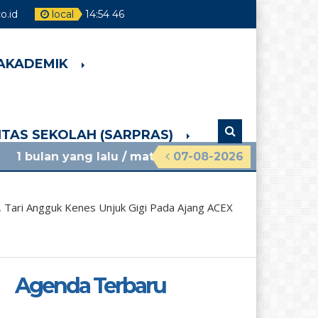
.id
local
14
:
54
47
 AKADEMIK
LITAS SEKOLAH (SARPRAS)
 lalu
/ materi sosialisasi mpls ramah 2026 smpn 4
07-08-2026
 Tari Angguk Kenes Unjuk Gigi Pada Ajang ACEX
Agenda Terbaru