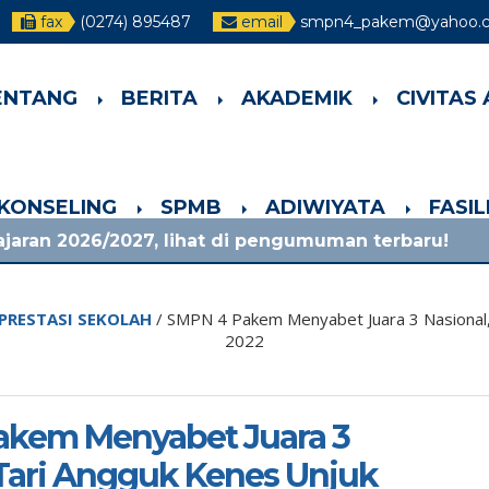
fax
(0274) 895487
email
smpn4_pakem@yahoo.co
ENTANG
BERITA
AKADEMIK
CIVITAS
-KONSELING
SPMB
ADIWIYATA
FASI
7, lihat di pengumuman terbaru!
1 bulan yang
PRESTASI SEKOLAH
/
SMPN 4 Pakem Menyabet Juara 3 Nasional,
2022
akem Menyabet Juara 3
 Tari Angguk Kenes Unjuk