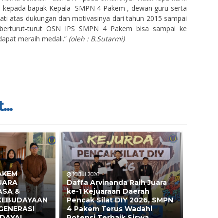
 kepada bapak Kepala SMPN 4 Pakem , dewan guru serta
ti atas dukungan dan motivasinya dari tahun 2015 sampai
 berturut-turut OSN IPS SMPN 4 Pakem bisa sampai ke
dapat meraih medali.”
(oleh : B.Sutarmi)
...
AKEM
10 Jul 2026
UARA
Daffa Arvinanda Raih Juara
ASA &
ke-1 Kejuaraan Daerah
 KEBUDAYAAN
Pencak Silat DIY 2026, SMPN
GENERASI
4 Pakem Terus Wadahi
DAYA!
Potensi Terbaik Siswa