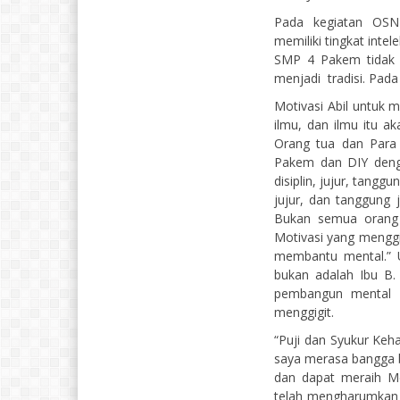
Pada kegiatan OSN
memiliki tingkat intel
SMP 4 Pakem tidak p
menjadi tradisi. Pada
Motivasi Abil untuk 
ilmu, dan ilmu itu a
Orang tua dan Para
Pakem dan DIY deng
disiplin, jujur, tang
jujur, dan tanggung 
Bukan semua orang
Motivasi yang menggig
membantu mental.” U
bukan adalah Ibu B.
pembangun mental k
menggigit.
“Puji dan Syukur Ke
saya merasa bangga b
dan dapat meraih Me
telah mengharumkan