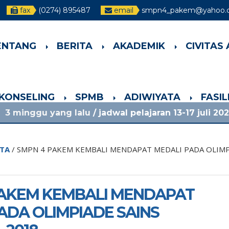
fax
(0274) 895487
email
smpn4_pakem@yahoo.co
ENTANG
BERITA
AKADEMIK
CIVITAS
-KONSELING
SPMB
ADIWIYATA
FASI
 lalu
/ jadwal pelajaran 13-17 juli 2026 dan info lai
ITA
/
SMPN 4 PAKEM KEMBALI MENDAPAT MEDALI PADA OLIMP
PAKEM KEMBALI MENDAPAT
ADA OLIMPIADE SAINS