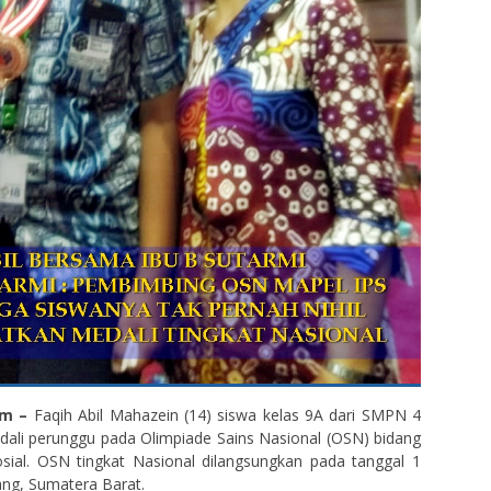
em –
Faqih Abil Mahazein (14) siswa kelas 9A dari SMPN 4
li perunggu pada Olimpiade Sains Nasional (OSN) bidang
sial. OSN tingkat Nasional dilangsungkan pada tanggal 1
dang, Sumatera Barat.