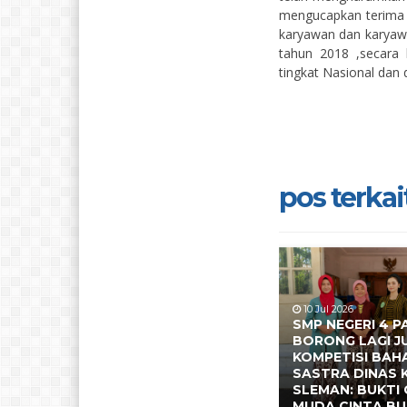
mengucapkan terima
karyawan dan karyawa
tahun 2018 ,secara
tingkat Nasional dan 
pos terkait
10 Jul 2026
SMP NEGERI 4 P
BORONG LAGI J
KOMPETISI BAH
SASTRA DINAS
SLEMAN: BUKTI 
MUDA CINTA BU