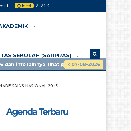
.id
local
21
:
24
32
 AKADEMIK
LITAS SEKOLAH (SARPRAS)
nnya, lihat pengumuman terbaru!
07-08-2026
4 minggu yang
IADE SAINS NASIONAL 2018
Agenda Terbaru