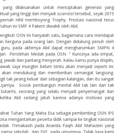
 yang dilaksanakan untuk menciptakan generasi yang
ektual yang tinggi dan menjadi
scientist
tersebut, sejak 2015
ernah nihil memboyong Trophy. Prestasi nasional terus
 tahun ini SMP 4 Pakem diwakili oleh Abil.
mengikuti OSN ini hanyalah satu, bagaimana cara mendapat
kan berguna pada orang lain. Dengan didukung penuh oleh
 guru, pada akhirnya Abil dapat mengharumkan SMPN 4
an Perolehan Medali pada OSN. “ Kuncinya ada empat,
gung jawab dan pantang menyerah. Kalau kamu punya disiplin,
jawab saja mungkin belum tentu akan menjadi seperti ini.
 akan mendukung dan memberikan semangat langsung.
it tak jarang keluar dari sebagian kalangan, dan itu sangat
jarnya. Sosok pembangun mental Abil tak lain dan tak
 Sutarmi, seorang yang selalu menjadi penyemangat dan
etika Abil sedang jatuh karena adanya motivasi yang
hadirat Tuhan Yang Maha Esa sebagai pembimbing OSN IPS
isa mengantarkan peserta didik sampai ke tingkat nasional
dali. Trimakasih pada Ananda Faqih Abil Mahazein yang
 nama sekolah dan DIY pada umumnya. Tidak lupa kami