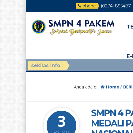
phone
(0274) 895487
T
E
sekilas info
3 minggu yang
Anda ada di :
Home
/
BER
SMPN 4 
3
MEDALI P
AGU 2018