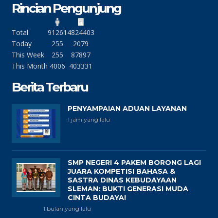
Rincian Pengunjung
Total
91261
4824403
Today
255
2079
This Week
255
87897
This Month
4006
403331
Berita Terbaru
PENYAMPAIAN ADUAN LAYANAN
1 jam yang lalu
SMP NEGERI 4 PAKEM BORONG LAGI
JUARA KOMPETISI BAHASA &
SASTRA DINAS KEBUDAYAAN
SLEMAN: BUKTI GENERASI MUDA
CINTA BUDAYA!
1 bulan yang lalu