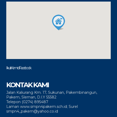
Ikuti Kami di Facebook
KONTAK KAMI
Jalan Kaliurang Km. 17, Sukunan, Pakembinangun,
Pakem, Sleman, D.I.Y 55582
Telepon (0274) 895487
Laman www.smpn4pakem.sch.id; Surel
smpn4_pakem@yahoo.co.id