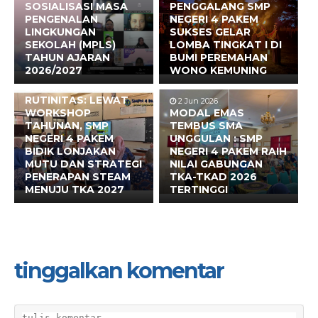
SOSIALISASI MASA
PENGGALANG SMP
PENGENALAN
NEGERI 4 PAKEM
LINGKUNGAN
SUKSES GELAR
SEKOLAH (MPLS)
LOMBA TINGKAT I DI
TAHUN AJARAN
BUMI PEREMAHAN
2026/2027
WONO KEMUNING
17 Jun 2026
BUKAN SEKADAR
RUTINITAS: LEWAT
2 Jun 2026
WORKSHOP
MODAL EMAS
TAHUNAN, SMP
TEMBUS SMA
NEGERI 4 PAKEM
UNGGULAN : SMP
BIDIK LONJAKAN
NEGERI 4 PAKEM RAIH
MUTU DAN STRATEGI
NILAI GABUNGAN
PENERAPAN STEAM
TKA-TKAD 2026
MENUJU TKA 2027
TERTINGGI
tinggalkan komentar