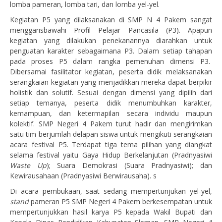
lomba pameran, lomba tari, dan lomba yel-yel.
Kegiatan P5 yang dilaksanakan di SMP N 4 Pakem sangat
menggarisbawahi Profil Pelajar Pancasila (P3). Apapun
kegiatan yang dilakukan penekanannya diarahkan untuk
penguatan karakter sebagaimana P3. Dalam setiap tahapan
pada proses P5 dalam rangka pemenuhan dimensi P3.
Dibersamai fasilitator kegiatan, peserta didik melaksanakan
serangkaian kegiatan yang menjadikkan mereka dapat berpikir
holistik dan solutif. Sesuai dengan dimensi yang dipilih dari
setiap temanya, peserta didik menumbuhkan karakter,
kemampuan, dan ketermapilan secara individu maupun
kolektif. SMP Negeri 4 Pakem turut hadir dan mengirimkan
satu tim berjumlah delapan siswa untuk mengikuti serangkaian
acara festival P5. Terdapat tiga tema pilihan yang diangkat
selama festival yaitu Gaya Hidup Berkelanjutan (Pradnyasiwi
Waste Up
); Suara Demokrasi (Suara Pradnyasiwi); dan
Kewirausahaan (Pradnyasiwi Berwirausaha). s
Di acara pembukaan, saat sedang mempertunjukan yel-yel,
stand
pameran P5 SMP Negeri 4 Pakem berkesempatan untuk
mempertunjukkan hasil karya P5 kepada Wakil Bupati dan