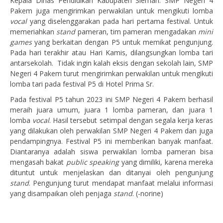
Kepala Dinas Pendidikan Kabupaten Sleman. SMP Negeri 4
Pakem juga mengirimkan perwakilan untuk mengikuti lomba
vocal
yang diselenggarakan pada hari pertama festival. Untuk
memeriahkan
stand
pameran, tim pameran mengadakan
mini
games
yang berkaitan dengan P5 untuk memikat pengunjung.
Pada hari terakhir atau Hari Kamis, dilangsungkan lomba tari
antarsekolah. Tidak ingin kalah eksis dengan sekolah lain, SMP
Negeri 4 Pakem turut mengirimkan perwakilan untuk mengikuti
lomba tari pada festival P5 di Hotel Prima Sr.
Pada festival P5 tahun 2023 ini SMP Negeri 4 Pakem berhasil
meraih juara umum, juara 1 lomba pameran, dan juara 1
lomba
vocal
. Hasil tersebut setimpal dengan segala kerja keras
yang dilakukan oleh perwakilan SMP Negeri 4 Pakem dan juga
pendampingnya. Festival P5 ini memberikan banyak manfaat.
Diantaranya adalah siswa perwakilan lomba pameran bisa
mengasah bakat
public speaking
yang dimiliki, karena mereka
dituntut untuk menjelaskan dan ditanyai oleh pengunjung
stand
. Pengunjung turut mendapat manfaat melalui informasi
yang disampaikan oleh penjaga
stand
. (-norine)