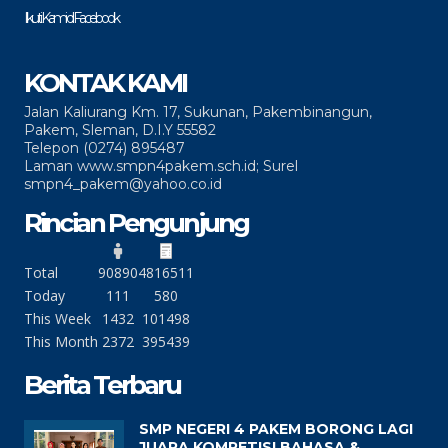
Ikuti Kami di Facebook
KONTAK KAMI
Jalan Kaliurang Km. 17, Sukunan, Pakembinangun,
Pakem, Sleman, D.I.Y 55582
Telepon (0274) 895487
Laman www.smpn4pakem.sch.id; Surel
smpn4_pakem@yahoo.co.id
Rincian Pengunjung
Total
90890
4816511
Today
111
580
This Week
1432
101498
This Month
2372
395439
Berita Terbaru
SMP NEGERI 4 PAKEM BORONG LAGI
JUARA KOMPETISI BAHASA &