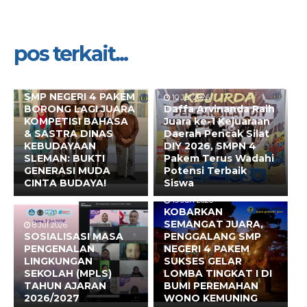
pos terkait...
10 Jul 2026
SMP NEGERI 4 PAKEM
10 Jul 2026
BORONG LAGI JUARA
Daffa Arvinanda Raih
KOMPETISI BAHASA
Juara ke-1 Kejuaraan
& SASTRA DINAS
Daerah Pencak Silat
KEBUDAYAAN
DIY 2026, SMPN 4
SLEMAN: BUKTI
Pakem Terus Wadahi
GENERASI MUDA
Potensi Terbaik
CINTA BUDAYA!
Siswa
19 Jun 2026
KOBARKAN
SEMANGAT JUARA,
8 Jul 2026
SOSIALISASI MASA
PENGGALANG SMP
PENGENALAN
NEGERI 4 PAKEM
LINGKUNGAN
SUKSES GELAR
SEKOLAH (MPLS)
LOMBA TINGKAT I DI
TAHUN AJARAN
BUMI PEREMAHAN
2026/2027
WONO KEMUNING