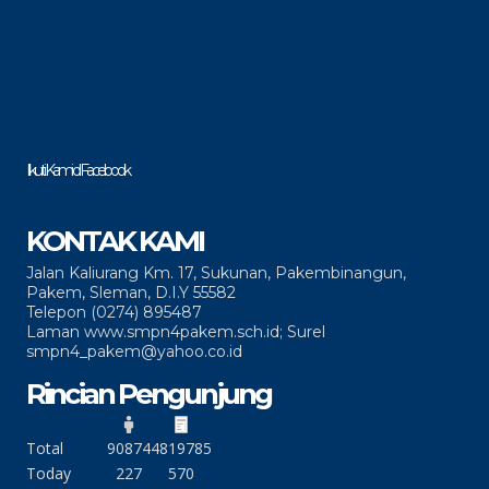
Ikuti Kami di Facebook
KONTAK KAMI
Jalan Kaliurang Km. 17, Sukunan, Pakembinangun,
Pakem, Sleman, D.I.Y 55582
Telepon (0274) 895487
Laman www.smpn4pakem.sch.id; Surel
smpn4_pakem@yahoo.co.id
Rincian Pengunjung
Total
90874
4819785
Today
227
570