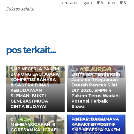
terutama guru IPA dan IPS.
Sukses selalu!
pos terkait...
10 Jul 2026
SMP NEGERI 4 PAKEM
10 Jul 2026
BORONG LAGI JUARA
Daffa Arvinanda Raih
KOMPETISI BAHASA
Juara ke-1 Kejuaraan
& SASTRA DINAS
Daerah Pencak Silat
KEBUDAYAAN
DIY 2026, SMPN 4
SLEMAN: BUKTI
Pakem Terus Wadahi
GENERASI MUDA
Potensi Terbaik
CINTA BUDAYA!
Siswa
10 Mei 2026
BUKAN SEKADAR
PINTAR: BAGAIMANA
11 Mei 2026
MEMBANGGAKAN !!!
KARAKTER POSITIF
GORESAN KALIGRAFI
SMP NEGERI 4 PAKEM