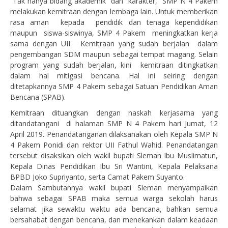
Tak hanya bidang akademik dan karakter, SMP N 4 Pakem
melakukan kemitraan dengan lembaga lain. Untuk memberikan
rasa aman kepada pendidik dan tenaga kependidikan
maupun siswa-siswinya, SMP 4 Pakem meningkatkan kerja
sama dengan UII. Kemitraan yang sudah berjalan dalam
pengembangan SDM maupun sebagai tempat magang. Selain
program yang sudah berjalan, kini kemitraan ditingkatkan
dalam hal mitigasi bencana. Hal ini seiring dengan
ditetapkannya SMP 4 Pakem sebagai Satuan Pendidikan Aman
Bencana (SPAB).
Kemitraan dituangkan dengan naskah kerjasama yang
ditandatangani di halaman SMP N 4 Pakem hari Jumat, 12
April 2019. Penandatanganan dilaksanakan oleh Kepala SMP N
4 Pakem Ponidi dan rektor UII Fathul Wahid. Penandatangan
tersebut disaksikan oleh wakil bupati Sleman Ibu Muslimatun,
Kepala Dinas Pendidikan Ibu Sri Wantini, Kepala Pelaksana
BPBD Joko Supriyanto, serta Camat Pakem Suyanto.
Dalam Sambutannya wakil bupati Sleman menyampaikan
bahwa sebagai SPAB maka semua warga sekolah harus
selamat jika sewaktu waktu ada bencana, bahkan semua
bersahabat dengan bencana, dan menekankan dalam keadaan