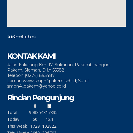
Ikuti Kami di Facebook
KONTAK KAMI
Jalan Kaliurang Km. 17, Sukunan, Pakembinangun,
Pakem, Sleman, D.I.Y 55582
Telepon (0274) 895487
Laman www.smpn4pakem.sch.id; Surel
smpn4_pakem@yahoo.co.id
Rincian Pengunjung
Total
90835
4817835
Today
60
124
This Week
1729
102822
This Month
2669
396763