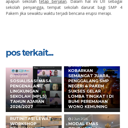
apapun sekolah
tetap berjalan
. Dalam hal ini UII sebagai
sekolah penyangga, tempat sekolah darurat bagi SMP 4
Pakem jika sewaktu waktu terjadi bencana erupsi merapi.
pos terkait...
19 Jun 2026
KOBARKAN
SEMANGAT JUARA,
8 Jul 2026
SOSIALISASI MASA
PENGGALANG SMP
PENGENALAN
NEGERI 4 PAKEM
LINGKUNGAN
SUKSES GELAR
SEKOLAH (MPLS)
LOMBA TINGKAT I DI
TAHUN AJARAN
BUMI PEREMAHAN
2026/2027
WONO KEMUNING
17 Jun 2026
BUKAN SEKADAR
RUTINITAS: LEWAT
2 Jun 2026
WORKSHOP
MODAL EMAS