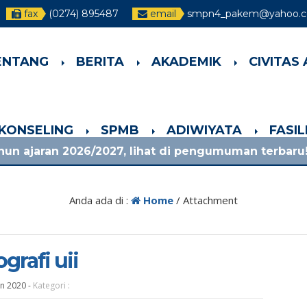
fax
(0274) 895487
email
smpn4_pakem@yahoo.co
ENTANG
BERITA
AKADEMIK
CIVITAS
-KONSELING
SPMB
ADIWIYATA
FASI
/2027, lihat di pengumuman terbaru!
1 bulan 
Anda ada di :
Home
/ Attachment
grafi uii
an 2020
-
Kategori :