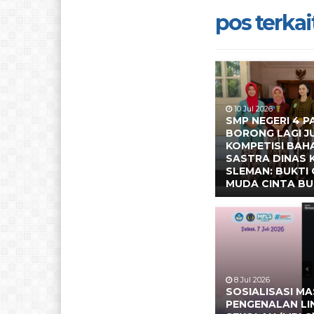
pos terkait
10 Jul 2026
SMP NEGERI 4 P
BORONG LAGI J
KOMPETISI BAH
SASTRA DINAS
SLEMAN: BUKTI 
MUDA CINTA BU
8 Jul 2026
SOSIALISASI M
PENGENALAN L