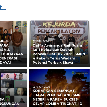
...
AKEM
10 Jul 2026
UARA
Daffa Arvinanda Raih Juara
ASA &
ke-1 Kejuaraan Daerah
 KEBUDAYAAN
Pencak Silat DIY 2026, SMPN
GENERASI
4 Pakem Terus Wadahi
DAYA!
Potensi Terbaik Siswa
19 Jun 2026
KOBARKAN SEMANGAT
JUARA, PENGGALANG SMP
ASA
NEGERI 4 PAKEM SUKSES
INGKUNGAN
GELAR LOMBA TINGKAT I DI