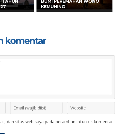
) TAHUN
BUMI PEREMAHAN WONO
027
KEMUNING
n komentar
il, dan situs web saya pada peramban ini untuk komentar