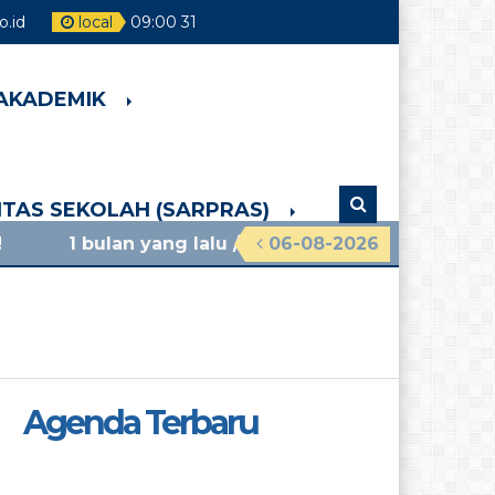
.id
local
09
:
00
33
 AKADEMIK
LITAS SEKOLAH (SARPRAS)
yang lalu
/ materi sosialisasi mpls ramah 2026 sm
06-08-2026
Agenda Terbaru