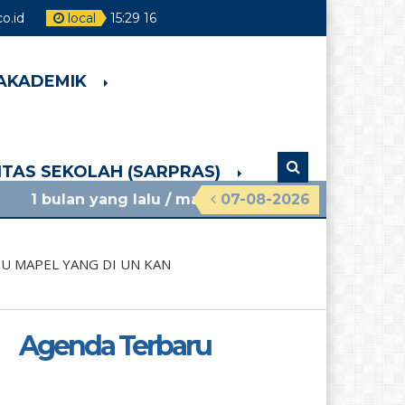
o.id
local
15
:
29
18
 AKADEMIK
LITAS SEKOLAH (SARPRAS)
ng lalu
/ materi sosialisasi mpls ramah 2026 smpn 
07-08-2026
U MAPEL YANG DI UN KAN
Agenda Terbaru