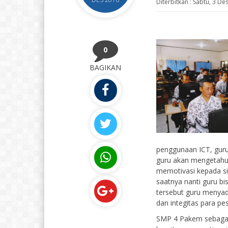
Diterbitkan :
Sabtu, 3 De
0
BAGIKAN
penggunaan ICT, guru
guru akan mengetahui
memotivasi kepada si
saatnya nanti guru b
tersebut guru menya
dan integitas para pe
SMP 4 Pakem sebagai