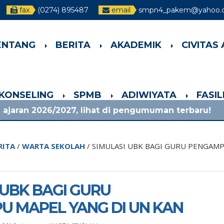
fax
(0274) 895487
email
smpn4_pakem@yahoo.c
ENTANG
BERITA
AKADEMIK
CIVITAS
-KONSELING
SPMB
ADIWIYATA
FASI
027, lihat di pengumuman terbaru!
1 bulan ya
RITA
/
WARTA SEKOLAH
/
SIMULASI UBK BAGI GURU PENGAMP
 UBK BAGI GURU
 MAPEL YANG DI UN KAN