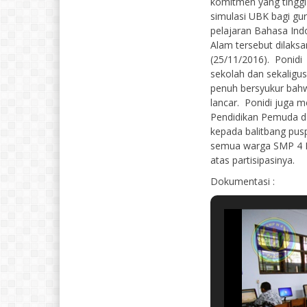
komitmen yang tinggi
simulasi UBK bagi gu
pelajaran Bahasa Ind
Alam tersebut dilaks
(25/11/2016). Ponid
sekolah dan sekaligu
penuh bersyukur bahw
lancar. Ponidi juga 
Pendidikan Pemuda da
kepada balitbang pus
semua warga SMP 4 Pa
atas partisipasinya.
Dokumentasi :