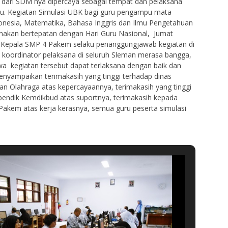
 dari SDM nya dipercaya sebagai tempat dan pelaksana
ru. Kegiatan Simulasi UBK bagi guru pengampu mata
onesia, Matematika, Bahasa Inggris dan Ilmu Pengetahuan
anakan bertepatan dengan Hari Guru Nasional, Jumat
i Kepala SMP 4 Pakem selaku penanggungjawab kegiatan di
s koordinator pelaksana di seluruh Sleman merasa bangga,
a kegiatan tersebut dapat terlaksana dengan baik dan
menyampaikan terimakasih yang tinggi terhadap dinas
n Olahraga atas kepercayaannya, terimakasih yang tinggi
pendik Kemdikbud atas suportnya, terimakasih kepada
kem atas kerja kerasnya, semua guru peserta simulasi