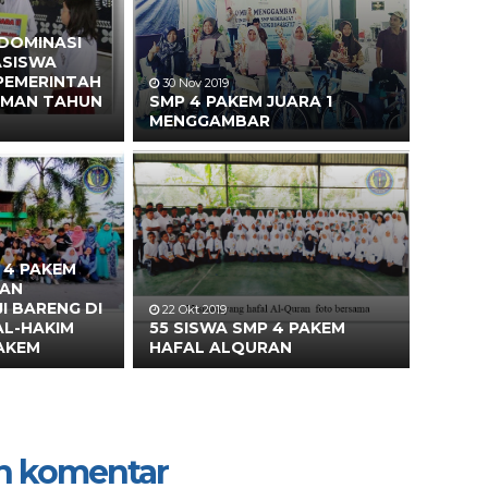
 DOMINASI
ASISWA
 PEMERINTAH
30 Nov 2019
EMAN TAHUN
SMP 4 PAKEM JUARA 1
MENGGAMBAR
 4 PAKEM
DAN
I BARENG DI
22 Okt 2019
AL-HAKIM
55 SISWA SMP 4 PAKEM
PAKEM
HAFAL ALQURAN
n komentar