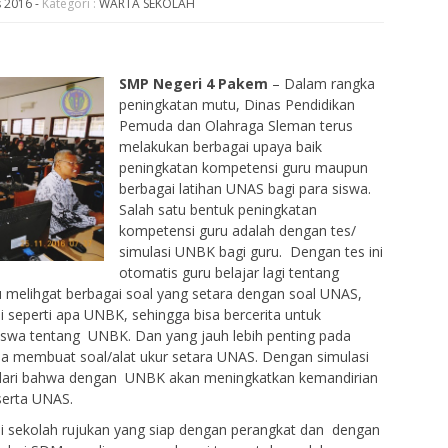
s 2016
-
Kategori :
WARTA SEKOLAH
SMP Negeri 4 Pakem
– Dalam rangka
peningkatan mutu, Dinas Pendidikan
Pemuda dan Olahraga Sleman terus
melakukan berbagai upaya baik
peningkatan kompetensi guru maupun
berbagai latihan UNAS bagi para siswa.
Salah satu bentuk peningkatan
kompetensi guru adalah dengan tes/
simulasi UNBK bagi guru. Dengan tes ini
otomatis guru belajar lagi tentang
 melihgat berbagai soal yang setara dengan soal UNAS,
 seperti apa UNBK, sehingga bisa bercerita untuk
swa tentang UNBK. Dan yang jauh lebih penting pada
isa membuat soal/alat ukur setara UNAS. Dengan simulasi
dari bahwa dengan UNBK akan meningkatkan kemandirian
serta UNAS.
 sekolah rujukan yang siap dengan perangkat dan dengan