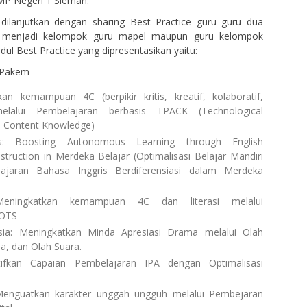
MP Negeri 1 Sleman.
 dilanjutkan dengan sharing Best Practice guru guru dua
i menjadi kelompok guru mapel maupun guru kelompok
dul Best Practice yang dipresentasikan yaitu:
4 Pakem
an kemampuan 4C (berpikir kritis, kreatif, kolaboratif,
melalui Pembelajaran berbasis TPACK (Technological
d Content Knowledge)
is: Boosting Autonomous Learning through English
nstruction in Merdeka Belajar (Optimalisasi Belajar Mandiri
ajaran Bahasa Inggris Berdiferensiasi dalam Merdeka
Meningkatkan kemampuan 4C dan literasi melalui
HOTS
ia: Meningkatkan Minda Apresiasi Drama melalui Olah
a, dan Olah Suara.
tifkan Capaian Pembelajaran IPA dengan Optimalisasi
enguatkan karakter unggah ungguh melalui Pembejaran