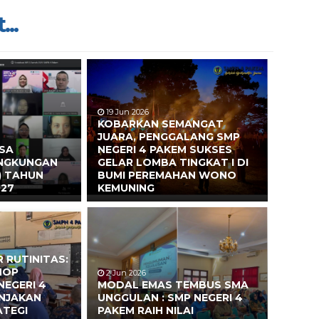
...
19 Jun 2026
KOBARKAN SEMANGAT
JUARA, PENGGALANG SMP
ASA
NEGERI 4 PAKEM SUKSES
INGKUNGAN
GELAR LOMBA TINGKAT I DI
) TAHUN
BUMI PEREMAHAN WONO
027
KEMUNING
 RUTINITAS:
HOP
2 Jun 2026
NEGERI 4
MODAL EMAS TEMBUS SMA
ONJAKAN
UNGGULAN : SMP NEGERI 4
ATEGI
PAKEM RAIH NILAI