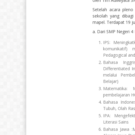
oleh Tim Adiwiyata S
Setelah acara pleno
sekolah yang dibag
mapel. Terdapat 19 ju
a. Dari SMP Negeri 
IPS: Meningkatk
komunikatif) 
Pedagogical an
Bahasa Inggr
Differentiated I
melalui Pembel
Belajar)
Matematika: 
pembelajaran 
Bahasa Indones
Tubuh, Olah Ras
IPA: Mengefek
Literasi Sains
Bahasa Jawa :M