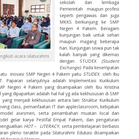
sekolah dan lembaga
Pemerintah maupun profesi
seperti pengawas dan juga
MKKS berkunjung ke SMP
Negeri 4 Pakem. Beragam
kunjungan baik untuk sehari
maupun magang beberapa
hari. Kunjungan siswa pun tak
kalah banyak yang dikemas
gikuti acara silaturahmi
dengan STUDEX
(Student
Exchange)
. Pada kesempatan
 satu inovasi SMP Negeri 4 Pakem yaitu
STUDEX
oleh Ibu
d.T. Paparan selanjutnya adalah Implementasi Kurikulum
MP Negeri 4 Pakem yang disampaikan oleh Ibu Kristina
al yang dipaparkan adalah hal hal yg ada kekhususan di SMP
yang menjadi kekhususan antara lain Struktur Kurikulum
ving class, pemanfaatan IT dan appleclassroom, kebijakan
 model asesmen, serta penambahan muatan local dan
model gelar karya Festifal Empat Pakem, dan pengaturan
 menguatkan
HOT
–
LITERACY,
serta pembelajaran berbasis
ran pleno terakhir pada Silaturahmi Edukasi disampaikan