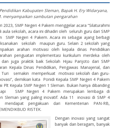
s Pendidikan Kabupaten Sleman, Bapak H. Ery Widaryana,
. menyampaikan sambutan pengarahan
ari 2023, SMP Negeri 4 Pakem menggelar acara “Silaturahmi
 aula sekolah, acara ini dihadiri oleh seluruh guru dari SMP
 SMP Negeri 4 Pakem. Acara ini sebagai ajang berbagi
ilaksanakan sekolah maupun guru. Selain 2 sekolah yang
ampaikan arahan motivasi oleh kepala dinas Pendidikan
arahan penguatan implementasi kurikulum merdeka oleh
 dan juga praktik baik Sekolah Hijau Parijoto dari SMP
aran Kepala Dinas Pendidikan, Pengawas Manajerial, dan
3 Turi semakin memperkuat motivasi sekolah dan guru-
inovasi”, demikian kata Ponidi Kepala SMP Negeri 4 Pakem
ai Plt Kepala SMP Negeri 1 Sleman. Bukan hanya dibanding
tetapi SMP Negeri 4 Pakem merupakan lembaga di
n Sleman yang paling inovatif. Ada 11 inovasi di SMP 4
 mendapat pengakuan dari Kementerian PAN-RB,
EMENDIKBUD RISTEK.
Dengan inovasi yang sangat
banyak dan beragam, banyak