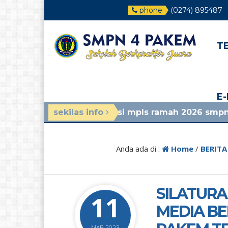
phone
(0274) 895487
T
E
ri sosialisasi mpls ramah 2026 smpn 4 pakem liha
sekilas info
Anda ada di :
Home
/
BERITA
SILATURA
11
MEDIA BE
MAR 2023