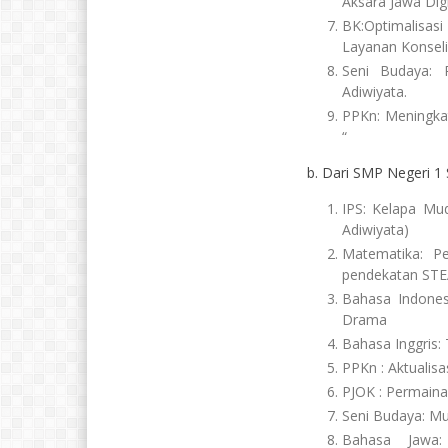
Aksara Jawa Digi
BK:Optimalisas
Layanan Konseli
Seni Budaya: P
Adiwiyata.
PPKn: Meningkat
“
b. Dari SMP Negeri 1
IPS: Kelapa Mu
Adiwiyata)
Matematika: Pe
pendekatan STE
Bahasa Indones
Drama
Bahasa Inggris:
PPKn : Aktualisas
PJOK : Permainan
Seni Budaya: Mu
Bahasa Jawa