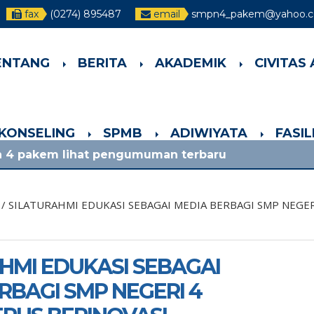
fax
(0274) 895487
email
smpn4_pakem@yahoo.co
ENTANG
BERITA
AKADEMIK
CIVITAS
-KONSELING
SPMB
ADIWIYATA
FASI
t pengumuman terbaru
/
SILATURAHMI EDUKASI SEBAGAI MEDIA BERBAGI SMP NEGER
HMI EDUKASI SEBAGAI
RBAGI SMP NEGERI 4