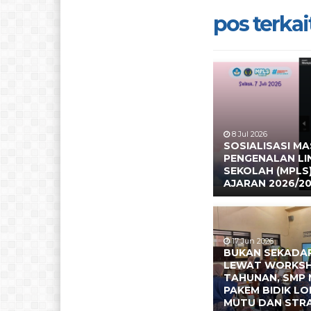
pos terkait
8 Jul 2026
SOSIALISASI M
PENGENALAN L
SEKOLAH (MPLS
AJARAN 2026/2
17 Jun 2026
BUKAN SEKADAR
LEWAT WORKS
TAHUNAN, SMP 
PAKEM BIDIK L
MUTU DAN STR