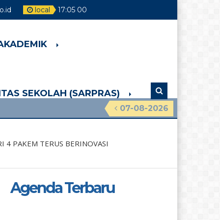
.id
local
17
:
05
01
 AKADEMIK
LITAS SEKOLAH (SARPRAS)
07-08-2026
I 4 PAKEM TERUS BERINOVASI
Agenda Terbaru