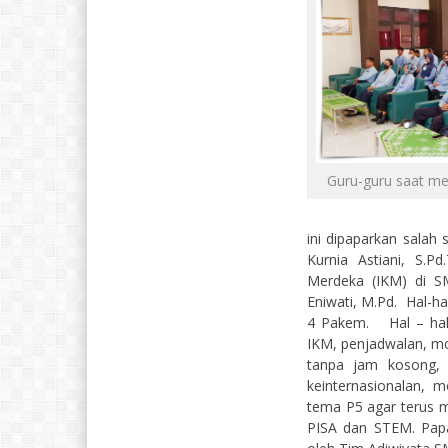
Guru-guru saat men
ini dipaparkan salah
Kurnia Astiani, S.P
Merdeka (IKM) di S
Eniwati, M.Pd. Hal-h
4 Pakem. Hal – hal 
IKM, penjadwalan, mo
tanpa jam kosong,
keinternasionalan, 
tema P5 agar terus
PISA dan STEM. Papa