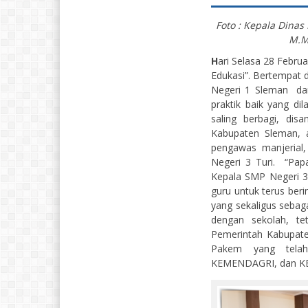
Foto : Kepala Dina
M.M
H
ari Selasa 28 Febru
Edukasi”. Bertempat di
Negeri 1 Sleman dan
praktik baik yang d
saling berbagi, dis
Kabupaten Sleman, 
pengawas manjerial,
Negeri 3 Turi. “Pap
Kepala SMP Negeri 
guru untuk terus ber
yang sekaligus sebag
dengan sekolah, 
Pemerintah Kabupate
Pakem yang telah
KEMENDAGRI, dan K