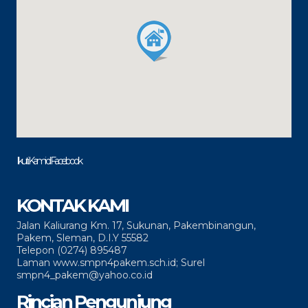
Ikuti Kami di Facebook
KONTAK KAMI
Jalan Kaliurang Km. 17, Sukunan, Pakembinangun,
Pakem, Sleman, D.I.Y 55582
Telepon (0274) 895487
Laman www.smpn4pakem.sch.id; Surel
smpn4_pakem@yahoo.co.id
Rincian Pengunjung