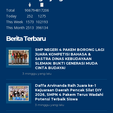
Total
90679
4817206
Today
252
1275
This Week
1573
102193
This Month
2513
396134
Berita Terbaru
SMP NEGERI 4 PAKEM BORONG LAGI
JUARA KOMPETISI BAHASA &
SASTRA DINAS KEBUDAYAAN
SLEMAN: BUKTI GENERASI MUDA
CINTA BUDAYA!
3 minggu yang lalu
Daffa Arvinanda Raih Juara ke-1
Kejuaraan Daerah Pencak Silat DIY
2026, SMPN 4 Pakem Terus Wadahi
Potensi Terbaik Siswa
3 minggu yang lalu