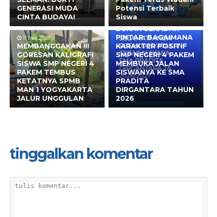
GENERASI MUDA
Potensi Terbaik
CINTA BUDAYA!
Siswa
10 Mei 2026
BUKAN SEKADAR
PINTAR: BAGAIMANA
11 Mei 2026
MEMBANGGAKAN !!!
KARAKTER POSITIF
GORESAN KALIGRAFI
SMP NEGERI 4 PAKEM
SISWA SMP NEGERI 4
MEMBUKA JALAN
PAKEM TEMBUS
SISWANYA KE SMA
KETATNYA SPMB
PRADITA
MAN 1 YOGYAKARTA
DIRGANTARA TAHUN
JALUR UNGGULAN
2026
tinggalkan komentar