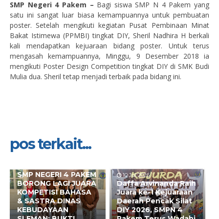
SMP Negeri 4 Pakem –
Bagi siswa SMP N 4 Pakem yang
satu ini sangat luar biasa kemampuannya untuk pembuatan
poster. Setelah mengikuti kegiatan Pusat Pembinaan Minat
Bakat Istimewa (PPMBI) tingkat DIY, Sheril Nadhira H berkali
kali mendapatkan kejuaraan bidang poster. Untuk terus
mengasah kemampuannya, Minggu, 9 Desember 2018 ia
mengikuti Poster Design Competition tingkat DIY di SMK Budi
Mulia dua. Sheril tetap menjadi terbaik pada bidang ini.
pos terkait...
10 Jul 2026
SMP NEGERI 4 PAKEM
10 Jul 2026
BORONG LAGI JUARA
Daffa Arvinanda Raih
KOMPETISI BAHASA
Juara ke-1 Kejuaraan
& SASTRA DINAS
Daerah Pencak Silat
KEBUDAYAAN
DIY 2026, SMPN 4
SLEMAN: BUKTI
Pakem Terus Wadahi