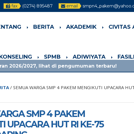
fax
(0274) 895487
email
smpn4_pakem@yahoo.c
ENTANG
BERITA
AKADEMIK
CIVITAS
-KONSELING
SPMB
ADIWIYATA
FASI
 lihat di pengumuman terbaru!
1 bulan yang l
RITA
/
SEMUA WARGA SMP 4 PAKEM MENGIKUTI UPACARA HUT 
ARGA SMP 4 PAKEM
I UPACARA HUT RI KE-75