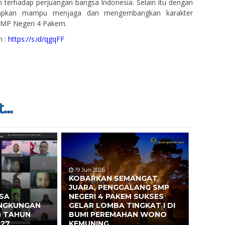
terhadap perjuangan bangsa Indonesia. Selain itu dengan
arapkan mampu menjaga dan mengembangkan karakter
SMP Negeri 4 Pakem.
 :
https://s.id/qgqFF
...
19 Jun 2026
KOBARKAN SEMANGAT
JUARA, PENGGALANG SMP
ASA
NEGERI 4 PAKEM SUKSES
INGKUNGAN
GELAR LOMBA TINGKAT I DI
) TAHUN
BUMI PEREMAHAN WONO
027
KEMUNING