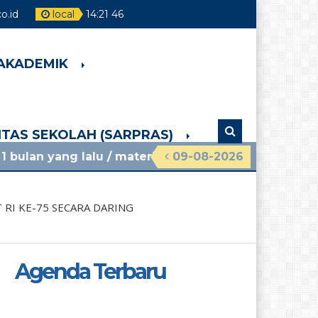
o.id
local
14
:
21
47
 AKADEMIK
LITAS SEKOLAH (SARPRAS)
alu
/ materi sosialisasi mpls ramah 2026 smpn 4 p
09-08-2026
RI KE-75 SECARA DARING
Agenda Terbaru