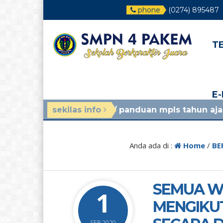
phone
(0274) 895487
T
E
an yang lalu
/ panduan mpls tahun ajaran 2026/2027,
sekilas info
Anda ada di :
Home
/
BE
SEMUA W
1
MENGIKUT
SEP 2020