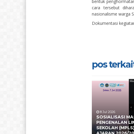
bentuk penghormatan 
cara tersebut dih
nasionalisme warga 
Dokumentasi kegiatan
pos terkait
8 Jul 2026
SOSIALISASI M
PENGENALAN L
SEKOLAH (MPLS
AJARAN 2026/2