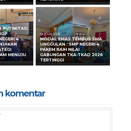
 RUTINITAS:
HOP
2 Jun 2026
NEGERI 4
MODAL EMAS TEMBUS SMA
ONJAKAN
UNGGULAN : SMP NEGERI 4
ATEGI
PAKEM RAIH NILAI
EAM MENUJU
GABUNGAN TKA-TKAD 2026
TERTINGGI
n komentar