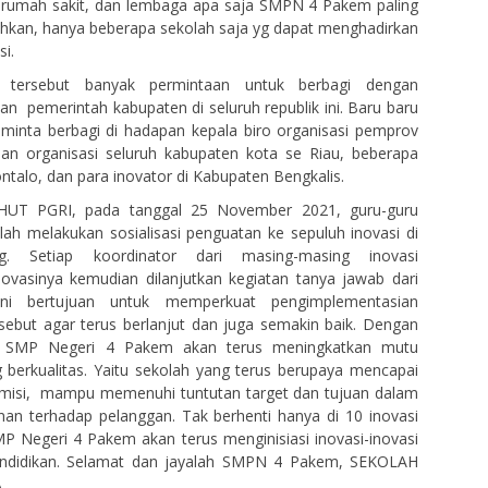
, rumah sakit, dan lembaga apa saja SMPN 4 Pakem paling
ahkan, hanya beberapa sekolah saja yg dapat menghadirkan
i.
l tersebut banyak permintaan untuk berbagi dengan
an pemerintah kabupaten di seluruh republik ini. Baru baru
minta berbagi di hadapan kepala biro organisasi pemprov
ian organisasi seluruh kabupaten kota se Riau, beberapa
ntalo, dan para inovator di Kabupaten Bengkalis.
HUT PGRI, pada tanggal 25 November 2021, guru-guru
ah melakukan sosialisasi penguatan ke sepuluh inovasi di
g. Setiap koordinator dari masing-masing inovasi
ovasinya kemudian dilanjutkan kegiatan tanya jawab dari
 ini bertujuan untuk memperkuat pengimplementasian
rsebut agar terus berlanjut dan juga semakin baik. Dengan
t, SMP Negeri 4 Pakem akan terus meningkatkan mutu
 berkualitas. Yaitu sekolah yang terus berupaya mencapai
misi, mampu memenuhi tuntutan target dan tujuan dalam
an terhadap pelanggan. Tak berhenti hanya di 10 inovasi
P Negeri 4 Pakem akan terus menginisiasi inovasi-inovasi
endidikan. Selamat dan jayalah SMPN 4 Pakem, SEKOLAH
.