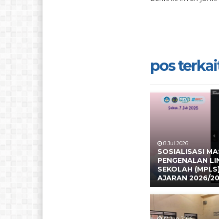
pos terkait
8 Jul 2026
SOSIALISASI M
PENGENALAN L
SEKOLAH (MPLS
AJARAN 2026/2
17 Jun 2026