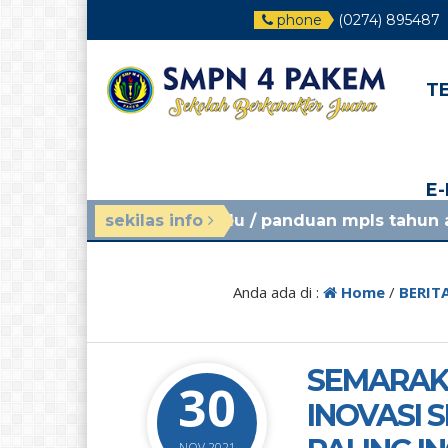
phone
(0274) 895487
T
E
gu yang lalu
sekilas info
/ panduan mpls tahun ajaran 2026/202
Anda ada di :
Home
/
BERIT
SEMARAK
30
INOVASI 
NOV 2021