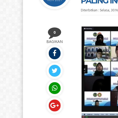
PALING I
Diterbitkan :
Selasa, 30 
0
BAGIKAN