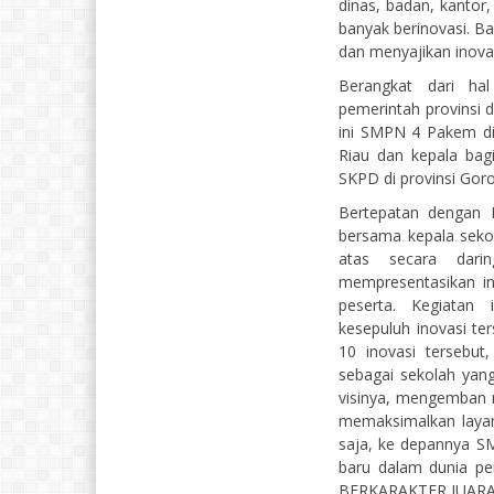
dinas, badan, kantor
banyak berinovasi. B
dan menyajikan inovas
Berangkat dari ha
pemerintah provinsi d
ini SMPN 4 Pakem di
Riau dan kepala bag
SKPD di provinsi Goro
Bertepatan dengan 
bersama kepala sekol
atas secara darin
mempresentasikan in
peserta. Kegiatan
kesepuluh inovasi te
10 inovasi tersebu
sebagai sekolah yang
visinya, mengemban 
memaksimalkan layan
saja, ke depannya SM
baru dalam dunia p
BERKARAKTER JUARA