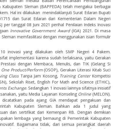
aten Sleman melalui Badan Perencanaan Pembangunan
 Kabupaten Sleman (BAPPEDA) telah mengakui berbagai
kem. Hal ini dilakukan menindaklanjuti Surat Edaran Bupati
1715 dan Surat Edaran dari Kementerian Dalam Negeri
 per tanggal 08 Juni 2021 perihal Penilaian Indeks Inovasi
rgaan
Innovative Government Award
(IGA) 2021. Di masa
 Sleman memfasilitasi dengan menggunakan isian formulir
a 10 inovasi yang dilakukan oleh SMP Negeri 4 Pakem.
sifat implementasi karena sudah terlaksana, yaitu Gerakan
 Prestasi dengan Membaca, Menulis, dan TIK (Gelang Si
 One Product/Perform
(OSOP), Gerakan Literasi Kitab Suci
ing Class
Tanpa Jam Kosong,
Training Center
Kompetisi
SN), Sekolah Riset, English For Math and Science (ETHIC),
ents Exchange
. Sedangkan 1 inovasi lainnya sifatnya inisiatif
ksanakan, yaitu Media Layanan Konseling
Online
(MELON).
g dicatatkan pada ajang GIA mendapat pengakuan dan
merintah Kabupaten Sleman. Bahkan ada 1 judul yang
uan dan sertifikat dari Kemenpan RB. Dengan demikian
akan lembaga yang bernaung di Pemerintak Kabupaten
inovatif. Bagaimana tidak, dari semua perangkat daerah