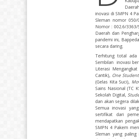
Kabup
Daerah
inovasi di SMPN 4 Pa
Sleman nomor 050/0
Nomor : 002.6/3363/SJ
Daerah dan Pengha
pandemi ini, Bappeda
secara daring.
Terhitung total ad
Sembilan inovasi ber
Literasi Mengangkat
Cantik),
One Student
(Gelas Kita Suci),
Mov
Sains Nasional (TC K
Sekolah Digital,
Stud
dan akan segera dila
Semua inovasi yan
sertifikat dari pe
mendapatkan pengak
SMPN 4 Pakem merup
Sleman yang paling 