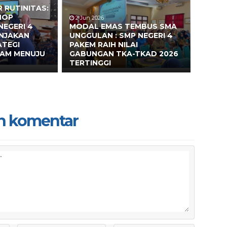
 RUTINITAS:
HOP
2 Jun 2026
NEGERI 4
MODAL EMAS TEMBUS SMA
ONJAKAN
UNGGULAN : SMP NEGERI 4
ATEGI
PAKEM RAIH NILAI
EAM MENUJU
GABUNGAN TKA-TKAD 2026
TERTINGGI
n komentar