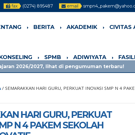
fax
(0274) 895487
email
smpn4_pakem@yahoo.co
ENTANG
BERITA
AKADEMIK
CIVITAS
-KONSELING
SPMB
ADIWIYATA
FASI
7, lihat di pengumuman terbaru!
1 bulan yang 
A
/
SEMARAKKAN HARI GURU, PERKUAT INOVASI SMP N 4 PAKE
KAN HARI GURU, PERKUAT
SMP N 4 PAKEM SEKOLAH