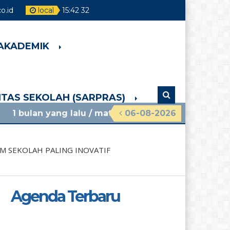
.id
local
15
:
42
34
 AKADEMIK
LITAS SEKOLAH (SARPRAS)
lalu
/ materi sosialisasi mpls ramah 2026 smpn 4 
06-08-2026
M SEKOLAH PALING INOVATIF
Agenda Terbaru