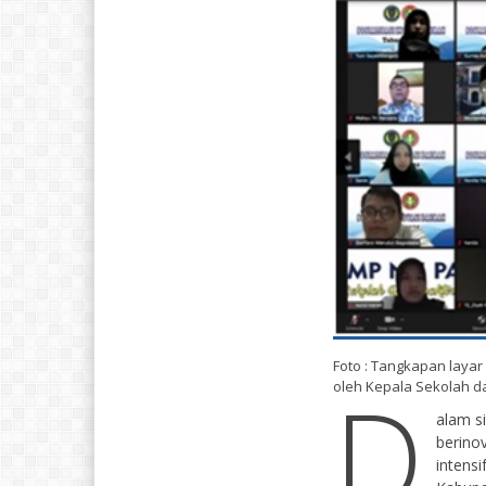
Foto : Tangkapan layar
D
oleh Kepala Sekolah d
alam s
berino
intens