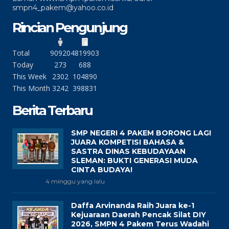
smpn4_pakem@yahoo.co.id
Rincian Pengunjung
Total
90920
4819903
Today
273
688
This Week
2302
104890
This Month
3242
398831
Berita Terbaru
SMP NEGERI 4 PAKEM BORONG LAGI
JUARA KOMPETISI BAHASA &
SASTRA DINAS KEBUDAYAAN
SLEMAN: BUKTI GENERASI MUDA
CINTA BUDAYA!
4 minggu yang lalu
Daffa Arvinanda Raih Juara ke-1
Kejuaraan Daerah Pencak Silat DIY
2026, SMPN 4 Pakem Terus Wadahi