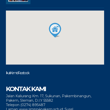
Ikuti Kami di Facebook
KONTAK KAMI
Jalan Kaliurang Km. 17, Sukunan, Pakembinangun,
Pakem, Sleman, D.I.Y 55582
Telepon (0274) 895487
Laman www.smpn4pakem.sch.id; Surel