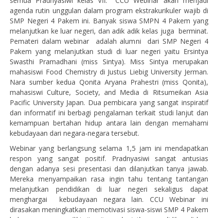
semua Pradnyasiwi kelas VII. CCU Webinar akan menjadi
agenda rutin unggulan dalam program ekstrakurikuler wajib di
SMP Negeri 4 Pakem ini. Banyak siswa SMPN 4 Pakem yang
melanjutkan ke luar negeri, dan adik adik kelas juga berminat.
Pemateri dalam webinar adalah alumni dari SMP Negeri 4
Pakem yang melanjutkan studi di luar negeri yaitu Ersintya
Swasthi Pramadhani (miss Sintya). Miss Sintya merupakan
mahasiswi Food Chemistry di Justus Liebig University Jerman.
Nara sumber kedua Qonita Aryana Prahestri (miss Qonita),
mahasiswi Culture, Society, and Media di Ritsumeikan Asia
Pacific University Japan. Dua pembicara yang sangat inspiratif
dan informatif ini berbagi pengalaman terkait studi lanjut dan
kemampuan bertahan hidup antara lain dengan memahami
kebudayaan dari negara-negara tersebut.
Webinar yang berlangsung selama 1,5 jam ini mendapatkan
respon yang sangat positif. Pradnyasiwi sangat antusias
dengan adanya sesi presentasi dan dilanjutkan tanya jawab.
Mereka menyampaikan rasa ingin tahu tentang tantangan
melanjutkan pendidikan di luar negeri sekaligus dapat
menghargai kebudayaan negara lain. CCU Webinar ini
dirasakan meningkatkan memotivasi siswa-siswi SMP 4 Pakem