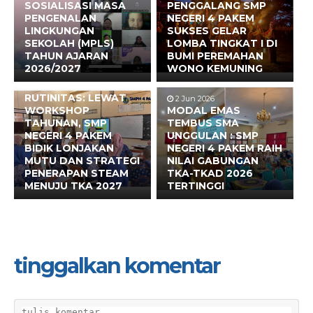
SOSIALISASI MASA
PENGGALANG SMP
PENGENALAN
NEGERI 4 PAKEM
LINGKUNGAN
SUKSES GELAR
SEKOLAH (MPLS)
LOMBA TINGKAT I DI
TAHUN AJARAN
BUMI PEREMAHAN
2026/2027
WONO KEMUNING
17 Jun 2026
BUKAN SEKADAR
RUTINITAS: LEWAT
2 Jun 2026
WORKSHOP
MODAL EMAS
TAHUNAN, SMP
TEMBUS SMA
NEGERI 4 PAKEM
UNGGULAN : SMP
BIDIK LONJAKAN
NEGERI 4 PAKEM RAIH
MUTU DAN STRATEGI
NILAI GABUNGAN
PENERAPAN STEAM
TKA-TKAD 2026
MENUJU TKA 2027
TERTINGGI
tinggalkan komentar